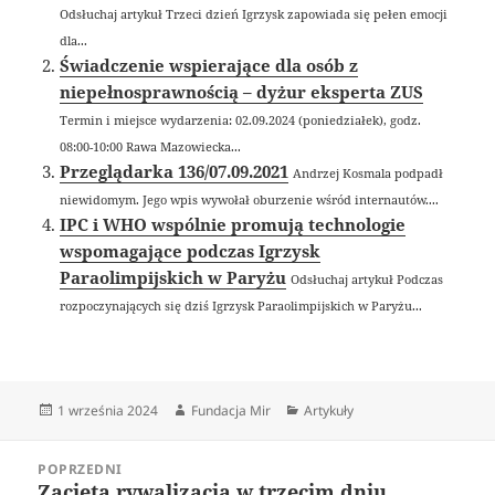
Odsłuchaj artykuł Trzeci dzień Igrzysk zapowiada się pełen emocji
dla...
Świadczenie wspierające dla osób z
niepełnosprawnością – dyżur eksperta ZUS
Termin i miejsce wydarzenia: 02.09.2024 (poniedziałek), godz.
08:00-10:00 Rawa Mazowiecka...
Przeglądarka 136/07.09.2021
Andrzej Kosmala podpadł
niewidomym. Jego wpis wywołał oburzenie wśród internautów....
IPC i WHO wspólnie promują technologie
wspomagające podczas Igrzysk
Paraolimpijskich w Paryżu
Odsłuchaj artykuł Podczas
rozpoczynających się dziś Igrzysk Paraolimpijskich w Paryżu...
Data
Autor
Kategorie
1 września 2024
Fundacja Mir
Artykuły
publikacji
Nawigacja
POPRZEDNI
wpisu
Zacięta rywalizacja w trzecim dniu
Poprzedni