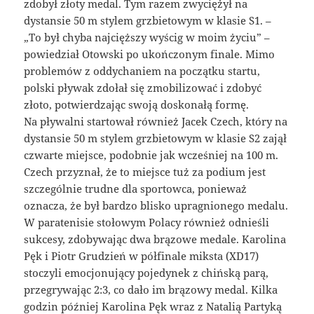
zdobył złoty medal. Tym razem zwyciężył na
dystansie 50 m stylem grzbietowym w klasie S1. –
„To był chyba najcięższy wyścig w moim życiu” –
powiedział Otowski po ukończonym finale. Mimo
problemów z oddychaniem na początku startu,
polski pływak zdołał się zmobilizować i zdobyć
złoto, potwierdzając swoją doskonałą formę.
Na pływalni startował również Jacek Czech, który na
dystansie 50 m stylem grzbietowym w klasie S2 zajął
czwarte miejsce, podobnie jak wcześniej na 100 m.
Czech przyznał, że to miejsce tuż za podium jest
szczególnie trudne dla sportowca, ponieważ
oznacza, że był bardzo blisko upragnionego medalu.
W paratenisie stołowym Polacy również odnieśli
sukcesy, zdobywając dwa brązowe medale. Karolina
Pęk i Piotr Grudzień w półfinale miksta (XD17)
stoczyli emocjonujący pojedynek z chińską parą,
przegrywając 2:3, co dało im brązowy medal. Kilka
godzin później Karolina Pęk wraz z Natalią Partyką