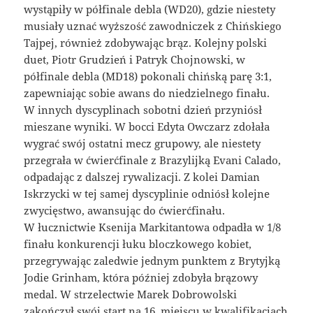
wystąpiły w półfinale debla (WD20), gdzie niestety
musiały uznać wyższość zawodniczek z Chińskiego
Tajpej, również zdobywając brąz. Kolejny polski
duet, Piotr Grudzień i Patryk Chojnowski, w
półfinale debla (MD18) pokonali chińską parę 3:1,
zapewniając sobie awans do niedzielnego finału.
W innych dyscyplinach sobotni dzień przyniósł
mieszane wyniki. W bocci Edyta Owczarz zdołała
wygrać swój ostatni mecz grupowy, ale niestety
przegrała w ćwierćfinale z Brazylijką Evani Calado,
odpadając z dalszej rywalizacji. Z kolei Damian
Iskrzycki w tej samej dyscyplinie odniósł kolejne
zwycięstwo, awansując do ćwierćfinału.
W łucznictwie Ksenija Markitantowa odpadła w 1/8
finału konkurencji łuku bloczkowego kobiet,
przegrywając zaledwie jednym punktem z Brytyjką
Jodie Grinham, która później zdobyła brązowy
medal. W strzelectwie Marek Dobrowolski
zakończył swój start na 16. miejscu w kwalifikacjach