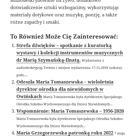
audiodeskrybowane na żywo, dodatkowo
doświadczenie sztuki wzbogacimy, wykorzystując
materiały dotykowe oraz muzykę, poezję, a także
różne zapachy i smaki.
To Również Może Cię Zainteresować:
Strefa dźwięków – spotkanie z kuratorką
wystawy i kolekcji instrumentów muzycznych
dr Marią Szymańską-Ilnatą.
Wydarzenie z
audiodeskrypcją Termin i miejsce wydarzenia: 17.11.2018 (sobota),
godz....
Odeszła Maria Tomaszewska – wieloletnia
dyrektor ośrodka dla niewidomych w
Owińskach
Maria Tomaszewska była dyrektorem Specjalnego
Ośrodka Szkolno-Wychowawczego dla Dzieci Niewidomych...
Wspomnienie: Maria Tomaszewska – 1956-2020
Maria Tomaszewska była dyrektorem Specjalnego Ośrodka Szkolno-
Wychowawczego dla Dzieci Niewidomych...
Maria Grzegorzewska patronką roku 2022
7 maja