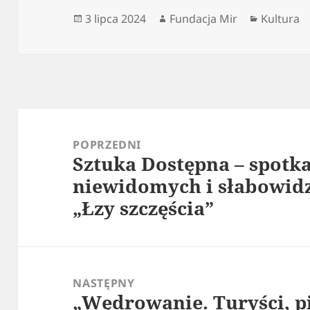
Data
Autor
Kategori
3 lipca 2024
Fundacja Mir
Kultura
publikacji
Nawigacja
wpisu
POPRZEDNI
Sztuka Dostępna – spotka
Poprzedni
niewidomych i słabowid
wpis:
„Łzy szczęścia”
NASTĘPNY
„Wędrowanie. Turyści, p
Następny