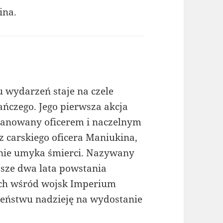
ina.
 wydarzeń staje na czele
ańczego. Jego pierwsza akcja
mianowany oficerem i naczelnym
 carskiego oficera Maniukina,
tnie umyka śmierci. Nazywany
ższe dwa lata powstania
och wśród wojsk Imperium
czeństwu nadzieję na wydostanie