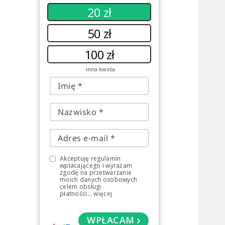
20 zł
50 zł
100 zł
inna kwota
Akceptuję regulamin
wpłacającego i wyrażam
zgodę na przetwarzanie
moich danych osobowych
celem obsługi
płatności
...
więcej
WPŁACAM