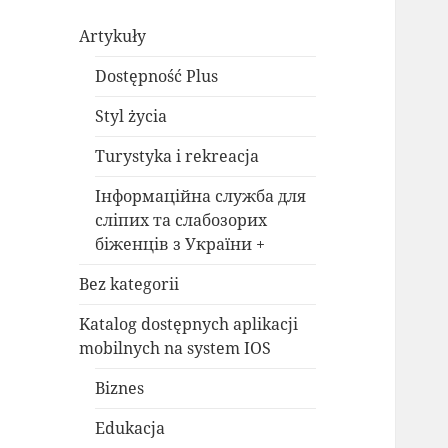
Artykuły
Dostępność Plus
Styl życia
Turystyka i rekreacja
Інформаційна служба для
сліпих та слабозорих
біженців з України +
Bez kategorii
Katalog dostępnych aplikacji
mobilnych na system IOS
Biznes
Edukacja