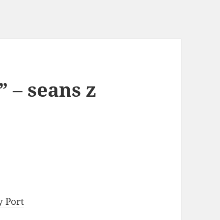
 – seans z
y Port