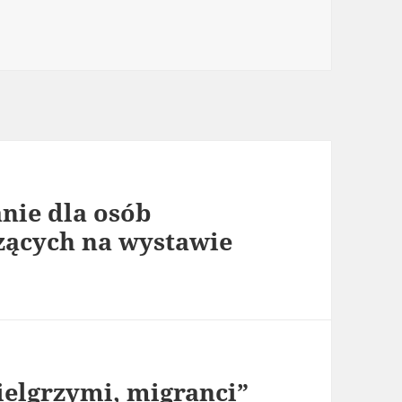
e
nie dla osób
zących na wystawie
ielgrzymi, migranci”