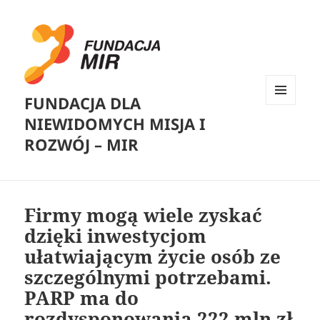
FUNDACJA DLA
MENU
NIEWIDOMYCH MISJA I
I
WIDGETY
ROZWÓJ – MIR
Firmy mogą wiele zyskać
dzięki inwestycjom
ułatwiającym życie osób ze
szczególnymi potrzebami.
PARP ma do
rozdysponowania 222 mln zł