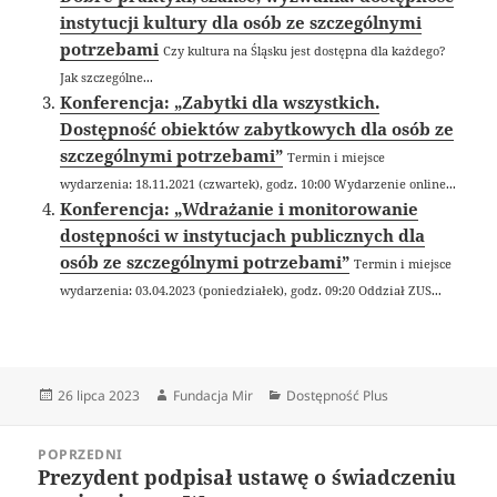
instytucji kultury dla osób ze szczególnymi
potrzebami
Czy kultura na Śląsku jest dostępna dla każdego?
Jak szczególne...
Konferencja: „Zabytki dla wszystkich.
Dostępność obiektów zabytkowych dla osób ze
szczególnymi potrzebami”
Termin i miejsce
wydarzenia: 18.11.2021 (czwartek), godz. 10:00 Wydarzenie online...
Konferencja: „Wdrażanie i monitorowanie
dostępności w instytucjach publicznych dla
osób ze szczególnymi potrzebami”
Termin i miejsce
wydarzenia: 03.04.2023 (poniedziałek), godz. 09:20 Oddział ZUS...
Data
Autor
Kategorie
26 lipca 2023
Fundacja Mir
Dostępność Plus
publikacji
Nawigacja
POPRZEDNI
wpisu
Prezydent podpisał ustawę o świadczeniu
Poprzedni