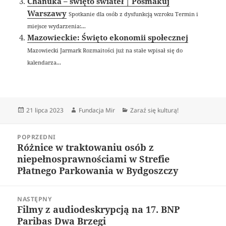
Chanuka – święto świateł | Posmakuj
Warszawy
Spotkanie dla osób z dysfunkcją wzroku Termin i
miejsce wydarzenia:...
Mazowieckie: Święto ekonomii społecznej
Mazowiecki Jarmark Rozmaitości już na stałe wpisał się do
kalendarza...
Data
Autor
Kategorie
21 lipca 2023
Fundacja Mir
Zaraź się kulturą!
publikacji
Nawigacja
POPRZEDNI
wpisu
Różnice w traktowaniu osób z
Poprzedni
niepełnosprawnościami w Strefie
wpis:
Płatnego Parkowania w Bydgoszczy
NASTĘPNY
Filmy z audiodeskrypcją na 17. BNP
Następny
Paribas Dwa Brzegi
wpis: