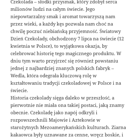
Czekolada – słodki przysmak, który zdobył serca
milionów ludzi na całym świecie. Jego
niepowtarzalny smak i aromat towarzyszą nam
przez wieki, a każdy kęs pozwala nam choć na
chwilę poczuć niebiańską przyjemność. Światowy
Dzień Czekolady, obchodzony 7 lipca na świecie (12
kwietnia w Polsce), to wyjątkowa okazja, by
celebrować historię tego magicznego produktu. W
dniu tym warto przyjrzeć się również powstaniu
jednej z najbardziej znanych polskich fabryk –
Wedla, która odegrała kluczową rolę w
kształtowaniu tradycji czekoladowej w Polsce i na
świecie.
Historia czekolady sięga daleko w przeszłość, a
pierwotnie nie miała ona takiej postaci, jaką znamy
obecnie. Czekoladę jako napój odkryli i
rozpowszechnili Majowie i Aztekowie w
starożytnych Mezoamerykańskich kulturach. Ziarna
kakaowca były uznawane za cenne, wręcz boskie, i