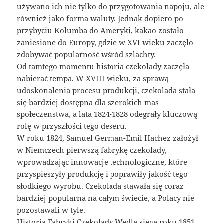
używano ich nie tylko do przygotowania napoju, ale
również jako forma waluty. Jednak dopiero po
przybyciu Kolumba do Ameryki, kakao zostało
zaniesione do Europy, gdzie w XVI wieku zaczęło
zdobywać popularność wśród szlachty.
Od tamtego momentu historia czekolady zaczęła
nabierać tempa. W XVIII wieku, za sprawą
udoskonalenia procesu produkcji, czekolada stała
się bardziej dostępna dla szerokich mas
społeczeństwa, a lata 1824-1828 odegrały kluczową
rolę w przyszłości tego deseru.
W roku 1824, Samuel German-Emil Hachez założył
w Niemczech pierwszą fabrykę czekolady,
wprowadzając innowacje technologiczne, które
przyspieszyły produkcję i poprawiły jakość tego
słodkiego wyrobu. Czekolada stawała się coraz
bardziej popularna na całym świecie, a Polacy nie
pozostawali w tyle.
Historia Fabryki Czekolady Wedla sięga roku 1851,