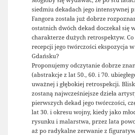
Mogłoby się wydawać, że po stu latac
siedmiu dekadach jego intensywnej p
Fangora została już dobrze rozpoznan
ostatnich dwóch dekad doczekał się w
charakterze dużych retrospektyw. C
recepcji jego twórczości ekspozyc
Gdańsku?
Proponujemy odczytanie dobrze zna
(abstrakcje z lat 50., 60. i 70. ubiegł
uważnej i głębokiej retrospekcji. Bl
zostaną najwcześniejsze dzieła artys
pierwszych dekad jego twórczości, cz
lat 30. i okresu wojny, kiedy jako mł
rysunku i malarstwa, przez lata powoj
aż po radykalne zerwanie z figuratyw