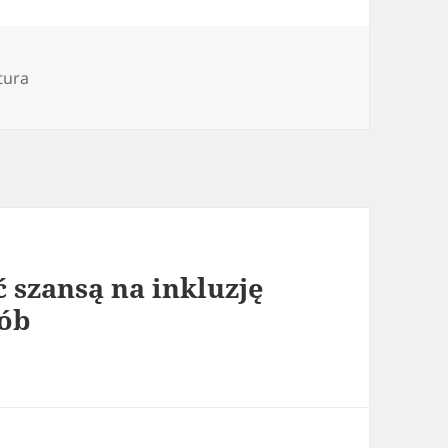
egorie
tura
 szansą na inkluzję
sób