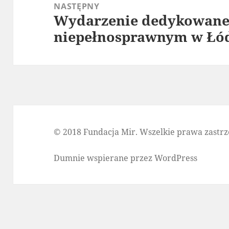
NASTĘPNY
Wydarzenie dedykowan
Następny
niepełnosprawnym w Łó
wpis:
© 2018 Fundacja Mir. Wszelkie prawa zastrz
Dumnie wspierane przez WordPress