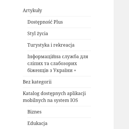
Artykuły
Dostępność Plus
Styl życia
Turystyka i rekreacja
Інформаційна служба для
сліпих та слабозорих
біженців з України +
Bez kategorii
Katalog dostępnych aplikacji
mobilnych na system IOS
Biznes
Edukacja