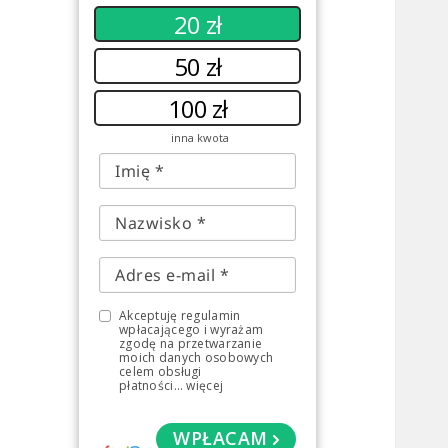
20 zł
50 zł
100 zł
inna kwota
Akceptuję regulamin
wpłacającego i wyrażam
zgodę na przetwarzanie
moich danych osobowych
celem obsługi
płatności
...
więcej
WPŁACAM