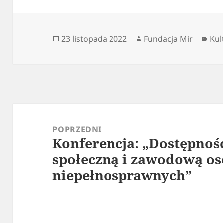
Data
Autor
Kat
23 listopada 2022
Fundacja Mir
Kul
publikacji
Nawigacja
wpisu
POPRZEDNI
Konferencja: „Dostępność
Poprzedni
społeczną i zawodową o
wpis:
niepełnosprawnych”