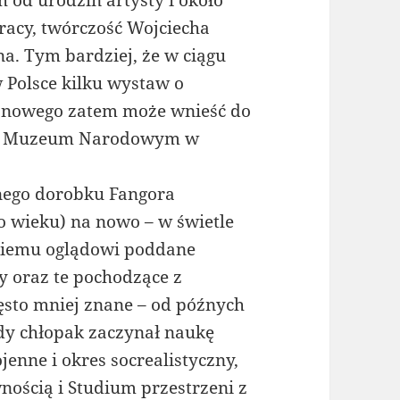
h od urodzin artysty i około
racy, twórczość Wojciecha
a. Tym bardziej, że w ciągu
 Polsce kilku wystaw o
o nowego zatem może wnieść do
ja w Muzeum Narodowym w
nego dorobku Fangora
ego wieku) na nowo – w świetle
iskiemu oglądowi poddane
ty oraz te pochodzące z
ęsto mniej znane – od późnych
ody chłopak zaczynał naukę
enne i okres socrealistyczny,
nością i Studium przestrzeni z