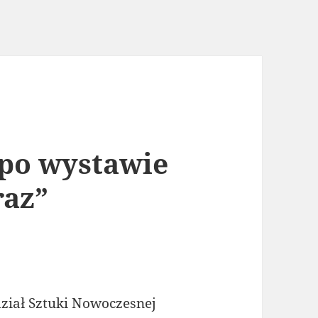
 po wystawie
raz”
iał Sztuki Nowoczesnej