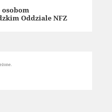
e osobom
dzkim Oddziale NFZ
eżone.