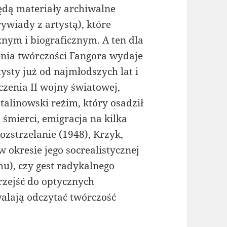
ędą materiały archiwalne
ywiady z artystą), które
znym i biograficznym. A ten dla
enia twórczości Fangora wydaje
ysty już od najmłodszych lat i
czenia II wojny światowej,
talinowski reżim, który osadził
śmierci, emigracja na kilka
ozstrzelanie (1948), Krzyk,
w okresie jego socrealistycznej
mu), czy gest radykalnego
przejść do optycznych
alają odczytać twórczość