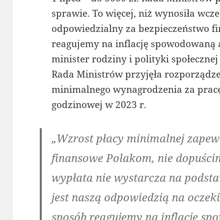
sprawie. To więcej, niż wynosiła wcze
odpowiedzialny za bezpieczeństwo f
reagujemy na inflację spowodowaną a
minister rodziny i polityki społeczne
Rada Ministrów przyjęła rozporządz
minimalnego wynagrodzenia za pracę
godzinowej w 2023 r.
„Wzrost płacy minimalnej zapew
finansowe Polakom, nie dopuścim
wypłata nie wystarcza na podst
jest naszą odpowiedzią na ocze
sposób reagujemy na inflację sp