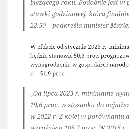
bieżącego roku. Podobnie jest w
stawki godzinowej, która finalni
22,50 – podkreśla minister Marle
W efekcie od stycznia 2023 r. minim
będzie stanowić 50,3 proc. prognozo
wynagrodzenia w gospodarce narodowe
r. – 51,9 proc.
„Od lipca 2023 r. minimalne wyn
19,6 proc. w stosunku do najniżs
w 2022 r. Z kolei w porównaniu 
wzrośnie o 105,7 proc. W 2015 r