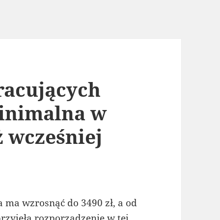
racujących
minimalna w
ż wcześniej
a ma wzrosnąć do 3490 zł, a od
przyjęła rozporządzenie w tej