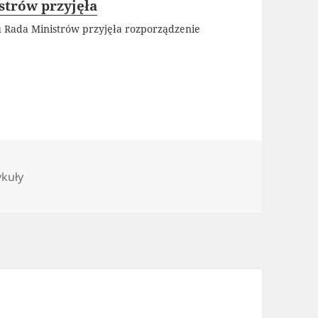
strów przyjęła
Rada Ministrów przyjęła rozporządzenie
egorie
ykuły