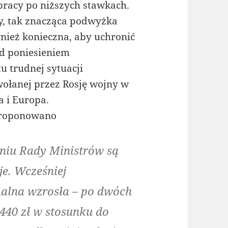
acy po niższych stawkach.
y, tak znacząca podwyżka
nież konieczna, aby uchronić
d poniesieniem
u trudnej sytuacji
ołanej przez Rosję wojny w
a i Europa.
 proponowano
niu Rady Ministrów są
e. Wcześniej
alna wzrosła – po dwóch
 440 zł w stosunku do