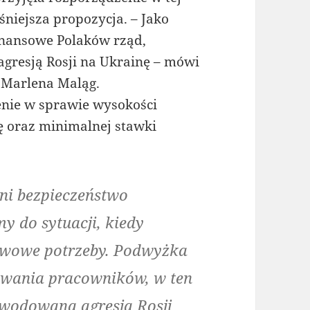
śniejsza propozycja. – Jako
inansowe Polaków rząd,
gresją Rosji na Ukrainę – mówi
j Marlena Maląg.
enie w sprawie wysokości
 oraz minimalnej stawki
ni bezpieczeństwo
y do sytuacji, kiedy
awowe potrzeby. Podwyżka
kiwania pracowników, w ten
owodowaną agresją Rosji