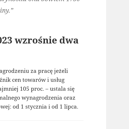
iny.”
023 wzrośnie dwa
grodzeniu za pracę jeżeli
nik cen towarów i usług
mniej 105 proc. – ustala się
malnego wynagrodzenia oraz
j: od 1 stycznia i od 1 lipca.