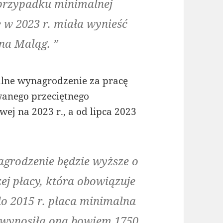
 przypadku minimalnej
e w 2023 r. miała wynieść
na Maląg. ”
alne wynagrodzenie za pracę
wanego przeciętnego
j na 2023 r., a od lipca 2023
agrodzenie będzie wyższe o
zej płacy, która obowiązuje
do 2015 r. płaca minimalna
. wynosiła ona bowiem 1750