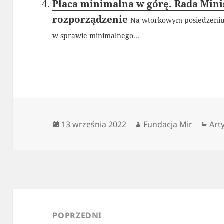
Płaca minimalna w górę. Rada Mini
rozporządzenie
Na wtorkowym posiedzeniu 
w sprawie minimalnego...
Data
Autor
Kat
13 września 2022
Fundacja Mir
Art
publikacji
Nawigacja
wpisu
POPRZEDNI