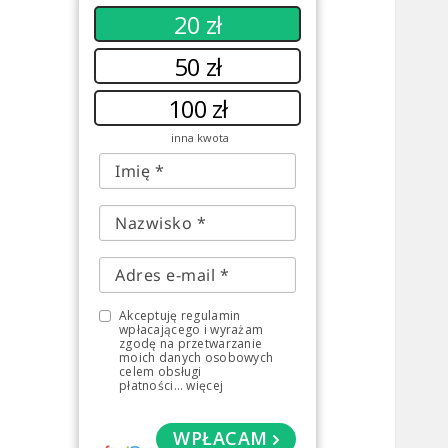
20 zł
50 zł
100 zł
inna kwota
Akceptuję regulamin
wpłacającego i wyrażam
zgodę na przetwarzanie
moich danych osobowych
celem obsługi
płatności
...
więcej
WPŁACAM