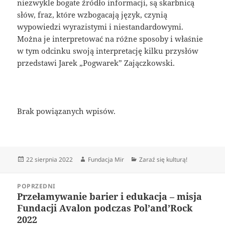
niezwykle bogate źródło informacji, są skarbnicą
słów, fraz, które wzbogacają język, czynią
wypowiedzi wyrazistymi i niestandardowymi.
Można je interpretować na różne sposoby i właśnie
w tym odcinku swoją interpretację kilku przysłów
przedstawi Jarek „Pogwarek” Zajączkowski.
Brak powiązanych wpisów.
Data
Autor
Kategorie
22 sierpnia 2022
Fundacja Mir
Zaraź się kulturą!
publikacji
Nawigacja
POPRZEDNI
wpisu
Przełamywanie barier i edukacja – misja
Poprzedni
Fundacji Avalon podczas Pol’and’Rock
wpis:
2022