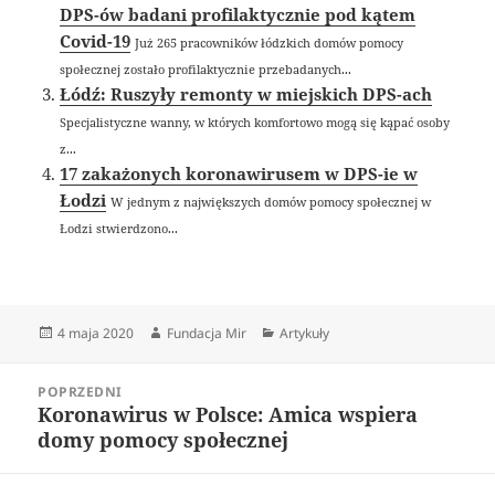
DPS-ów badani profilaktycznie pod kątem
Covid-19
Już 265 pracowników łódzkich domów pomocy
społecznej zostało profilaktycznie przebadanych...
Łódź: Ruszyły remonty w miejskich DPS-ach
Specjalistyczne wanny, w których komfortowo mogą się kąpać osoby
z...
17 zakażonych koronawirusem w DPS-ie w
Łodzi
W jednym z największych domów pomocy społecznej w
Łodzi stwierdzono...
Data
Autor
Kategorie
4 maja 2020
Fundacja Mir
Artykuły
publikacji
Nawigacja
POPRZEDNI
wpisu
Koronawirus w Polsce: Amica wspiera
Poprzedni
domy pomocy społecznej
wpis: