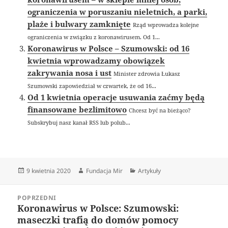
ograniczenia w poruszaniu nieletnich, a parki,
plaże i bulwary zamknięte
Rząd wprowadza kolejne
ograniczenia w związku z koronawirusem. Od 1...
Koronawirus w Polsce – Szumowski: od 16
kwietnia wprowadzamy obowiązek
zakrywania nosa i ust
Minister zdrowia Łukasz
Szumowski zapowiedział w czwartek, że od 16...
Od 1 kwietnia operacje usuwania zaćmy będą
finansowane bezlimitowo
Chcesz być na bieżąco?
Subskrybuj nasz kanał RSS lub polub...
Data
Autor
Kategorie
9 kwietnia 2020
Fundacja Mir
Artykuły
publikacji
Nawigacja
POPRZEDNI
wpisu
Koronawirus w Polsce: Szumowski:
Poprzedni
maseczki trafią do domów pomocy
wpis: