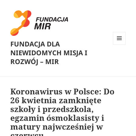
FUNDACJA DLA
MENU
NIEWIDOMYCH MISJA I
I
WIDGETY
ROZWÓJ – MIR
Koronawirus w Polsce: Do
26 kwietnia zamknięte
szkoły i przedszkola,
egzamin ósmoklasisty i
matury najwcześniej w
czerwcu