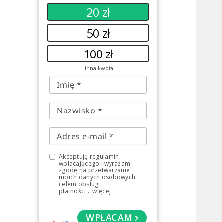
20 zł
50 zł
100 zł
inna kwota
Akceptuję regulamin
wpłacającego i wyrażam
zgodę na przetwarzanie
moich danych osobowych
celem obsługi
płatności
...
więcej
WPŁACAM