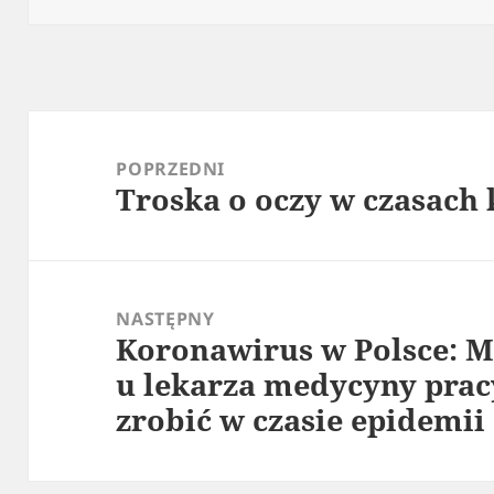
Nawigacja
wpisu
POPRZEDNI
Troska o oczy w czasach
Poprzedni
wpis:
NASTĘPNY
Koronawirus w Polsce: M
Następny
u lekarza medycyny pracy
wpis:
zrobić w czasie epidemii