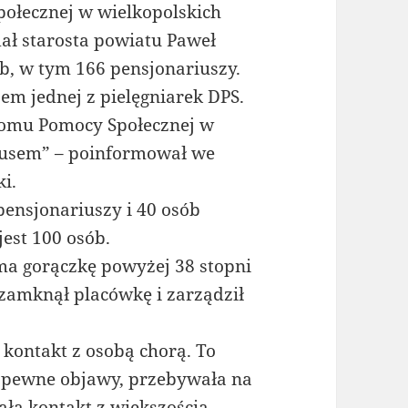
ołecznej w wielkopolskich
ał starosta powiatu Paweł
ób, w tym 166 pensjonariuszy.
m jednej z pielęgniarek DPS.
Domu Pomocy Społecznej w
rusem” – poinformował we
i.
pensjonariuszy i 40 osób
jest 100 osób.
a gorączkę powyżej 38 stopni
 zamknął placówkę i zarządził
 kontakt z osobą chorą. To
ż pewne objawy, przebywała na
ała kontakt z większością