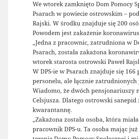
We wtorek zamknięto Dom Pomocy Sp
Psarach w powiecie ostrowskim – pod
Rajski. W środku znajduje się 200 os
Powodem jest zakażenie koronawiruse
„Jedna z pracownic, zatrudniona w 
Psarach, została zakażona koronawi
wtorek starosta ostrowski Paweł Rajsk
W DPS-ie w Psarach znajduje się 166 
personelu, ale łącznie zatrudnionych 
Wiadomo, że dwóch pensjonariuszy m
Celsjusza. Dlatego ostrowski sanepid
kwarantannę.
„Zakażona została osoba, która miała
pracownik DPS-u. Ta osoba mając ju
terenie Domu Pomocy Społecznej i mi