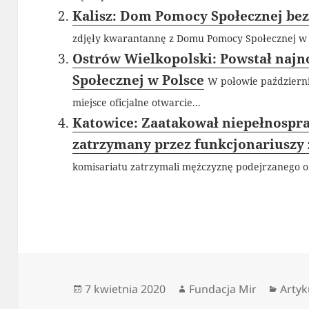
Kalisz: Dom Pomocy Społecznej be
zdjęły kwarantannę z Domu Pomocy Społecznej w K
Ostrów Wielkopolski: Powstał naj
Społecznej w Polsce
W połowie październ
miejsce oficjalne otwarcie...
Katowice: Zaatakował niepełnospra
zatrzymany przez funkcjonariuszy z
komisariatu zatrzymali mężczyznę podejrzanego o 
Data
Autor
Kateg
7 kwietnia 2020
Fundacja Mir
Artyk
publikacji