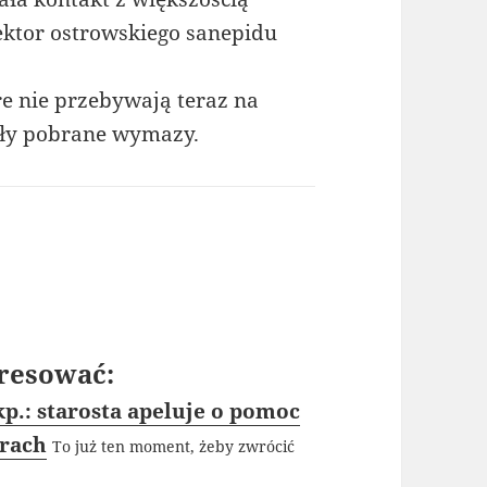
ektor ostrowskiego sanepidu
re nie przebywają teraz na
tały pobrane wymazy.
resować:
p.: starosta apeluje o pomoc
arach
To już ten moment, żeby zwrócić