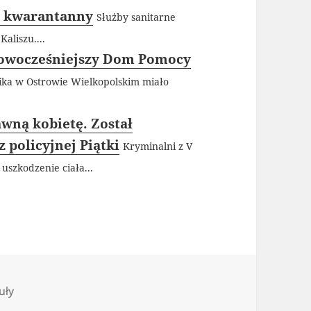
z kwarantanny
Służby sanitarne
aliszu....
nowocześniejszy Dom Pomocy
ika w Ostrowie Wielkopolskim miało
wną kobietę. Został
 policyjnej Piątki
Kryminalni z V
uszkodzenie ciała...
orie
uły