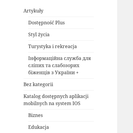
Artykuły
Dostępność Plus
Styl życia
Turystyka i rekreacja
Інформаційна служба для
сліпих та слабозорих
біженців з України +
Bez kategorii
Katalog dostępnych aplikacji
mobilnych na system IOS
Biznes
Edukacja