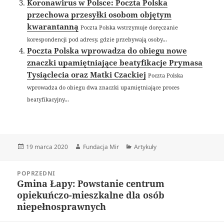
Koronawirus w Polsce: Poczta Polska
przechowa przesyłki osobom objętym
kwarantanną
Poczta Polska wstrzymuje doręczanie
korespondencji pod adresy, gdzie przebywają osoby...
Poczta Polska wprowadza do obiegu nowe
znaczki upamiętniające beatyfikacje Prymasa
Tysiąclecia oraz Matki Czackiej
Poczta Polska
wprowadza do obiegu dwa znaczki upamiętniające proces
beatyfikacyjny...
Data
Autor
Kategorie
19 marca 2020
Fundacja Mir
Artykuły
publikacji
Nawigacja
POPRZEDNI
wpisu
Gmina Łapy: Powstanie centrum
Poprzedni
opiekuńczo-mieszkalne dla osób
wpis:
niepełnosprawnych