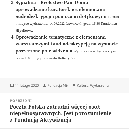
Sypialnia – Królestwo Pani Domu –
oprowadzanie kuratorskie z elementami
audiodeskrypcji i pomocami dotykowymi
Termin
i miejsce wydarzenia: 14.09.2022 (czwartek), godz. 16:30 Kamienica
Hipolitów...
Oprowadzanie tematyczne z elementami
warsztatowymi i audiodeskrypcją na wystawie
poszerzone pole widzenia
Wydarzenie odbędzie się w
ramach 10. edycji Festiwalu Kultury Bez...
Data
Autor
Kategorie
11 lutego 2020
Fundacja Mir
Kultura
,
Wydarzenia
publikacji
Nawigacja
POPRZEDNI
wpisu
Poczta Polska zatrudni więcej osób
Poprzedni
niepełnosprawnych. Jest porozumienie
wpis:
z Fundacją Aktywizacja