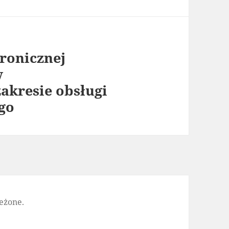
ronicznej
w
akresie obsługi
go
eżone.