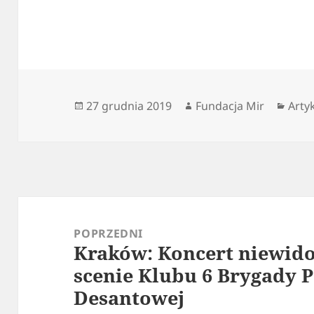
Data
Autor
Kate
27 grudnia 2019
Fundacja Mir
Arty
publikacji
Nawigacja
wpisu
POPRZEDNI
Kraków: Koncert niewid
Poprzedni
scenie Klubu 6 Brygady 
wpis:
Desantowej