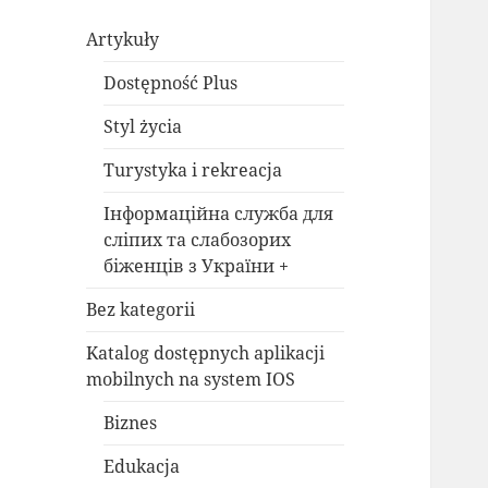
Artykuły
Dostępność Plus
Styl życia
Turystyka i rekreacja
Інформаційна служба для
сліпих та слабозорих
біженців з України +
Bez kategorii
Katalog dostępnych aplikacji
mobilnych na system IOS
Biznes
Edukacja