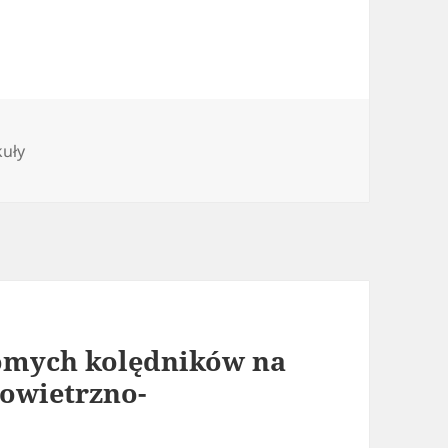
gorie
kuły
omych kolędników na
Powietrzno-