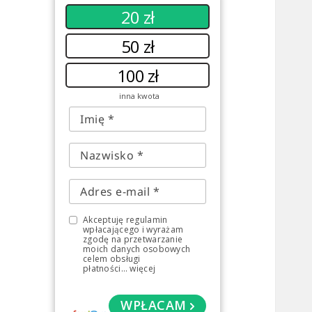
20 zł
50 zł
100 zł
inna kwota
Akceptuję regulamin
wpłacającego i wyrażam
zgodę na przetwarzanie
moich danych osobowych
celem obsługi
płatności
...
więcej
WPŁACAM