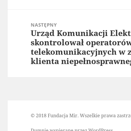
NASTĘPNY
Urząd Komunikacji Elekt
Następny
skontrolował operatoró
wpis:
telekomunikacyjnych w z
klienta niepełnosprawne
© 2018 Fundacja Mir. Wszelkie prawa zastrz
Dumnie wspierane przez WordPress