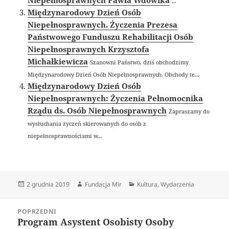
Niepełnosprawnych Pawła Wdówika
...
Międzynarodowy Dzień Osób
Niepełnosprawnych. Życzenia Prezesa
Państwowego Funduszu Rehabilitacji Osób
Niepełnosprawnych Krzysztofa
Michałkiewicza
Szanowni Państwo, dziś obchodzimy
Międzynarodowy Dzień Osób Niepełnosprawnych. Obchody te...
Międzynarodowy Dzień Osób
Niepełnosprawnych: Życzenia Pełnomocnika
Rządu ds. Osób Niepełnosprawnych
Zapraszamy do
wysłuchania życzeń skierowanych do osób z
niepełnosprawnościami w...
Data
Autor
Kategorie
2 grudnia 2019
Fundacja Mir
Kultura
,
Wydarzenia
publikacji
Nawigacja
POPRZEDNI
wpisu
Program Asystent Osobisty Osoby
Poprzedni