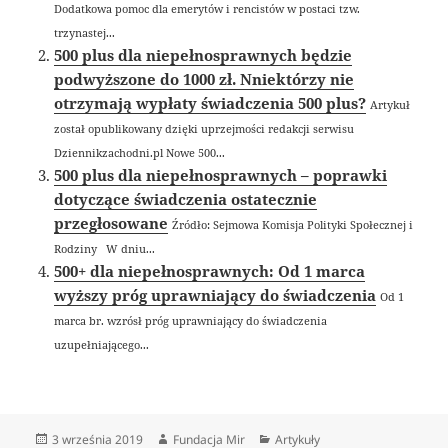
Dodatkowa pomoc dla emerytów i rencistów w postaci tzw.
trzynastej...
500 plus dla niepełnosprawnych będzie
podwyższone do 1000 zł. Nniektórzy nie
otrzymają wypłaty świadczenia 500 plus?
Artykuł
został opublikowany dzięki uprzejmości redakcji serwisu
Dziennikzachodni.pl Nowe 500...
500 plus dla niepełnosprawnych – poprawki
dotyczące świadczenia ostatecznie
przegłosowane
Źródło: Sejmowa Komisja Polityki Społecznej i
Rodziny W dniu...
500+ dla niepełnosprawnych: Od 1 marca
wyższy próg uprawniający do świadczenia
Od 1
marca br. wzrósł próg uprawniający do świadczenia
uzupełniającego...
Data
Autor
Kategorie
3 września 2019
Fundacja Mir
Artykuły