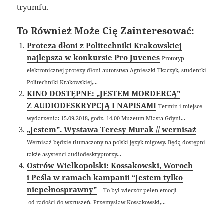
tryumfu.
To Również Może Cię Zainteresować:
Proteza dłoni z Politechniki Krakowskiej
najlepsza w konkursie Pro Juvenes
Prototyp
elektronicznej protezy dłoni autorstwa Agnieszki Tkaczyk, studentki
Politechniki Krakowskiej,...
KINO DOSTĘPNE: „JESTEM MORDERCĄ”
Z AUDIODESKRYPCJĄ I NAPISAMI
Termin i miejsce
wydarzenia: 15.09.2018, godz. 14.00 Muzeum Miasta Gdyni...
„Jestem”. Wystawa Teresy Murak // wernisaż
Wernisaż będzie tłumaczony na polski język migowy. Będą dostępni
także asystenci-audiodeskryptorzy...
Ostrów Wielkopolski: Kossakowski, Woroch
i Peśla w ramach kampanii “Jestem tylko
niepełnosprawny”
– To był wieczór pełen emocji –
od radości do wzruszeń. Przemysław Kossakowski,...