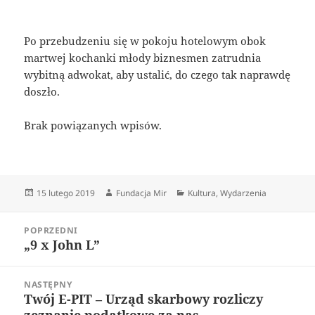
Po przebudzeniu się w pokoju hotelowym obok
martwej kochanki młody biznesmen zatrudnia
wybitną adwokat, aby ustalić, do czego tak naprawdę
doszło.
Brak powiązanych wpisów.
Data
Autor
Kategorie
15 lutego 2019
Fundacja Mir
Kultura
,
Wydarzenia
publikacji
Nawigacja
POPRZEDNI
wpisu
„9 x John L”
Poprzedni
wpis:
NASTĘPNY
Twój E-PIT – Urząd skarbowy rozliczy
Następny
zeznanie podatkowe za nas