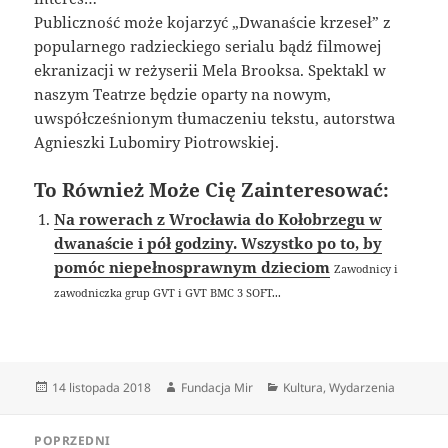
Publiczność może kojarzyć „Dwanaście krzeseł” z
popularnego radzieckiego serialu bądź filmowej
ekranizacji w reżyserii Mela Brooksa. Spektakl w
naszym Teatrze będzie oparty na nowym,
uwspółcześnionym tłumaczeniu tekstu, autorstwa
Agnieszki Lubomiry Piotrowskiej.
To Również Może Cię Zainteresować:
Na rowerach z Wrocławia do Kołobrzegu w
dwanaście i pół godziny. Wszystko po to, by
pomóc niepełnosprawnym dzieciom
Zawodnicy i
zawodniczka grup GVT i GVT BMC 3 SOFT...
Data
Autor
Kategorie
14 listopada 2018
Fundacja Mir
Kultura
,
Wydarzenia
publikacji
Nawigacja
POPRZEDNI