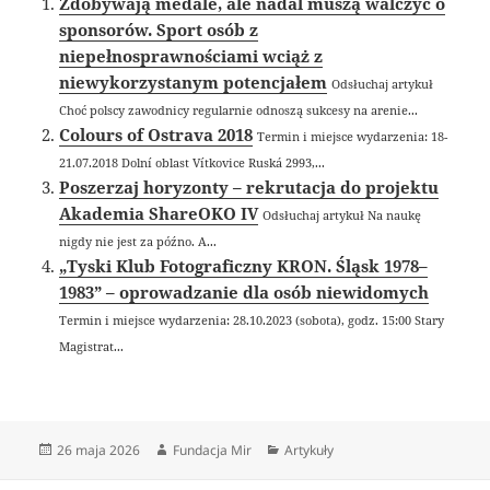
Zdobywają medale, ale nadal muszą walczyć o
sponsorów. Sport osób z
niepełnosprawnościami wciąż z
niewykorzystanym potencjałem
Odsłuchaj artykuł
Choć polscy zawodnicy regularnie odnoszą sukcesy na arenie...
Colours of Ostrava 2018
Termin i miejsce wydarzenia: 18-
21.07.2018 Dolní oblast Vítkovice Ruská 2993,...
Poszerzaj horyzonty – rekrutacja do projektu
Akademia ShareOKO IV
Odsłuchaj artykuł Na naukę
nigdy nie jest za późno. A...
„Tyski Klub Fotograficzny KRON. Śląsk 1978–
1983” – oprowadzanie dla osób niewidomych
Termin i miejsce wydarzenia: 28.10.2023 (sobota), godz. 15:00 Stary
Magistrat...
Data
Autor
Kategorie
26 maja 2026
Fundacja Mir
Artykuły
publikacji