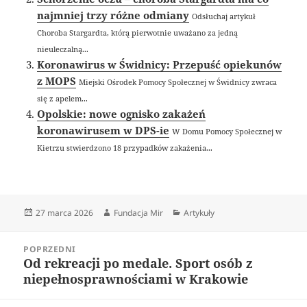
najmniej trzy różne odmiany
Odsłuchaj artykuł
Choroba Stargardta, którą pierwotnie uważano za jedną
nieuleczalną...
Koronawirus w Świdnicy: Przepuść opiekunów
z MOPS
Miejski Ośrodek Pomocy Społecznej w Świdnicy zwraca
się z apelem...
Opolskie: nowe ognisko zakażeń
koronawirusem w DPS-ie
W Domu Pomocy Społecznej w
Kietrzu stwierdzono 18 przypadków zakażenia...
Data
Autor
Kategorie
27 marca 2026
Fundacja Mir
Artykuły
publikacji
Nawigacja
POPRZEDNI
wpisu
Od rekreacji po medale. Sport osób z
Poprzedni
niepełnosprawnościami w Krakowie
wpis: