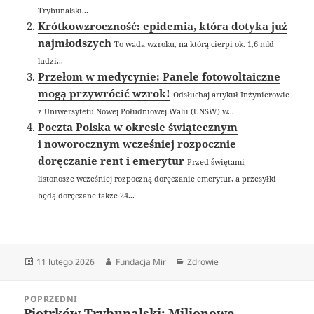
Trybunalski...
Krótkowzroczność: epidemia, która dotyka już
najmłodszych
To wada wzroku, na którą cierpi ok. 1,6 mld
ludzi...
Przełom w medycynie: Panele fotowoltaiczne
mogą przywrócić wzrok!
Odsłuchaj artykuł Inżynierowie
z Uniwersytetu Nowej Południowej Walii (UNSW) w...
Poczta Polska w okresie świątecznym
i noworocznym wcześniej rozpocznie
doręczanie rent i emerytur
Przed świętami
listonosze wcześniej rozpoczną doręczanie emerytur, a przesyłki
będą doręczane także 24...
Data
Autor
Kategorie
11 lutego 2026
Fundacja Mir
Zdrowie
publikacji
Nawigacja
POPRZEDNI
wpisu
Piotrków Trybunalski: Milionowe
Poprzedni