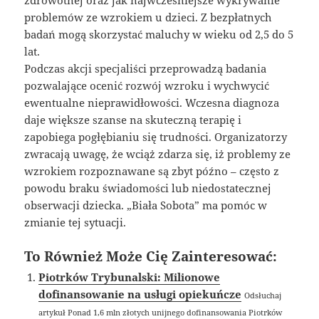
zdrowotnej oraz jak najwcześniejsze wykrywanie
problemów ze wzrokiem u dzieci. Z bezpłatnych
badań mogą skorzystać maluchy w wieku od 2,5 do 5
lat.
Podczas akcji specjaliści przeprowadzą badania
pozwalające ocenić rozwój wzroku i wychwycić
ewentualne nieprawidłowości. Wczesna diagnoza
daje większe szanse na skuteczną terapię i
zapobiega pogłębianiu się trudności. Organizatorzy
zwracają uwagę, że wciąż zdarza się, iż problemy ze
wzrokiem rozpoznawane są zbyt późno – często z
powodu braku świadomości lub niedostatecznej
obserwacji dziecka. „Biała Sobota” ma pomóc w
zmianie tej sytuacji.
To Również Może Cię Zainteresować:
Piotrków Trybunalski: Milionowe
dofinansowanie na usługi opiekuńcze
Odsłuchaj
artykuł Ponad 1,6 mln złotych unijnego dofinansowania Piotrków