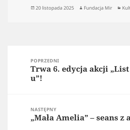
Data
Autor
Kat
20 listopada 2025
Fundacja Mir
Kul
publikacji
Nawigacja
wpisu
POPRZEDNI
Trwa 6. edycja akcji „Lis
Poprzedni
u”!
wpis:
NASTĘPNY
„Mała Amelia” – seans z
Następny
wpis: