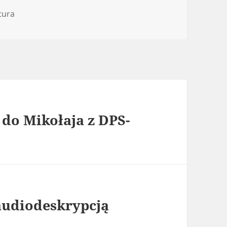
egorie
tura
t do Mikołaja z DPS-
 audiodeskrypcją