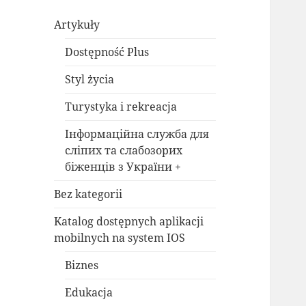
Artykuły
Dostępność Plus
Styl życia
Turystyka i rekreacja
Інформаційна служба для
сліпих та слабозорих
біженців з України +
Bez kategorii
Katalog dostępnych aplikacji
mobilnych na system IOS
Biznes
Edukacja