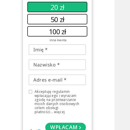
20 zł
50 zł
100 zł
inna kwota
Akceptuję regulamin
wpłacającego i wyrażam
zgodę na przetwarzanie
moich danych osobowych
celem obsługi
płatności
...
więcej
WPŁACAM