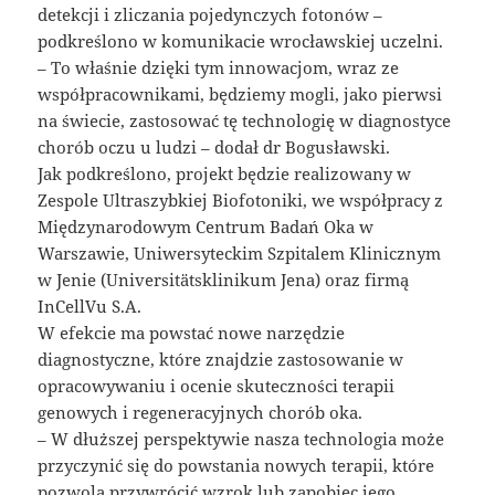
detekcji i zliczania pojedynczych fotonów –
podkreślono w komunikacie wrocławskiej uczelni.
– To właśnie dzięki tym innowacjom, wraz ze
współpracownikami, będziemy mogli, jako pierwsi
na świecie, zastosować tę technologię w diagnostyce
chorób oczu u ludzi – dodał dr Bogusławski.
Jak podkreślono, projekt będzie realizowany w
Zespole Ultraszybkiej Biofotoniki, we współpracy z
Międzynarodowym Centrum Badań Oka w
Warszawie, Uniwersyteckim Szpitalem Klinicznym
w Jenie (Universitätsklinikum Jena) oraz firmą
InCellVu S.A.
W efekcie ma powstać nowe narzędzie
diagnostyczne, które znajdzie zastosowanie w
opracowywaniu i ocenie skuteczności terapii
genowych i regeneracyjnych chorób oka.
– W dłuższej perspektywie nasza technologia może
przyczynić się do powstania nowych terapii, które
pozwolą przywrócić wzrok lub zapobiec jego