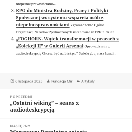
niepełnosprawnościami....
RPO do Ministra Rodziny, Pracy i Polityki
Społecznej ws systemu wsparcia osób z
niepełnosprawnościami
Zgromadzenie Ogólne
Organizacji Narodów Zjednoczonych ustanowiło w 1992 r. dzień...
„FOGHORN. Wątek transformacji w pracach z
„Kolekcji II” w Galerii Arsenał
Oprowadzania z
audiodeskrypcją Chcesz być na bieżąco? Subskrybuj nasz kanał...
Data
Autor
Kategorie
6 listopada 2025
Fundacja Mir
Artykuły
publikacji
Nawigacja
POPRZEDNI
wpisu
„Ostatni wiking” – seans z
Poprzedni
audiodeskrypcją
wpis:
NASTĘPNY