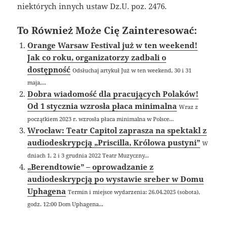
niektórych innych ustaw Dz.U. poz. 2476.
To Również Może Cię Zainteresować:
Orange Warsaw Festival już w ten weekend!
Jak co roku, organizatorzy zadbali o
dostępność
Odsłuchaj artykuł Już w ten weekend, 30 i 31
maja,...
Dobra wiadomość dla pracujących Polaków!
Od 1 stycznia wzrosła płaca minimalna
Wraz z
początkiem 2023 r. wzrosła płaca minimalna w Polsce...
Wrocław: Teatr Capitol zaprasza na spektakl z
audiodeskrypcją „Priscilla, Królowa pustyni”
W
dniach 1, 2 i 3 grudnia 2022 Teatr Muzyczny...
„Berendtowie” – oprowadzanie z
audiodeskrypcją po wystawie sreber w Domu
Uphagena
Termin i miejsce wydarzenia: 26.04.2025 (sobota),
godz. 12:00 Dom Uphagena...