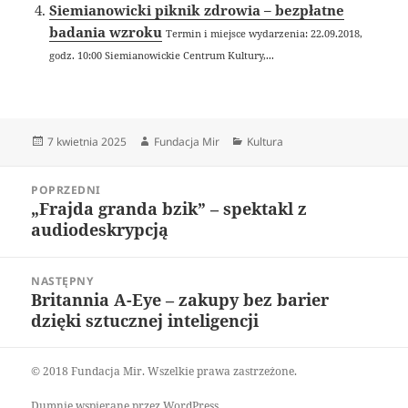
Siemianowicki piknik zdrowia – bezpłatne
badania wzroku
Termin i miejsce wydarzenia: 22.09.2018,
godz. 10:00 Siemianowickie Centrum Kultury,...
Data
Autor
Kategorie
7 kwietnia 2025
Fundacja Mir
Kultura
publikacji
Nawigacja
POPRZEDNI
wpisu
„Frajda granda bzik” – spektakl z
Poprzedni
audiodeskrypcją
wpis:
NASTĘPNY
Britannia A-Eye – zakupy bez barier
Następny
dzięki sztucznej inteligencji
wpis:
© 2018 Fundacja Mir. Wszelkie prawa zastrzeżone.
Dumnie wspierane przez WordPress