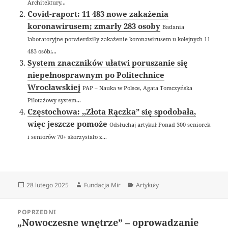
Architektury...
Covid-raport: 11 483 nowe zakażenia
koronawirusem; zmarły 283 osoby
Badania
laboratoryjne potwierdziły zakażenie koronawirusem u kolejnych 11
483 osób;...
System znaczników ułatwi poruszanie się
niepełnosprawnym po Politechnice
Wrocławskiej
PAP – Nauka w Polsce, Agata Tomczyńska
Pilotażowy system...
Częstochowa: ,,Złota Rączka” się spodobała,
więc jeszcze pomoże
Odsłuchaj artykuł Ponad 300 seniorek
i seniorów 70+ skorzystało z...
Data
Autor
Kategorie
28 lutego 2025
Fundacja Mir
Artykuły
publikacji
Nawigacja
POPRZEDNI
wpisu
„Nowoczesne wnętrze” – oprowadzanie
Poprzedni