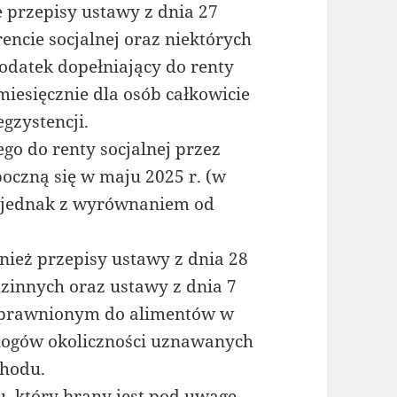
e przepisy ustawy z dnia 27
encie socjalnej oraz niektórych
odatek dopełniający do renty
miesięcznie dla osób całkowicie
gzystencji.
go do renty socjalnej przez
oczną się w maju 2025 r. (w
), jednak z wyrównaniem od
ież przepisy ustawy z dnia 28
dzinnych oraz ustawy z dnia 7
uprawnionym do alimentów w
alogów okoliczności uznawanych
chodu.
u, który brany jest pod uwagę