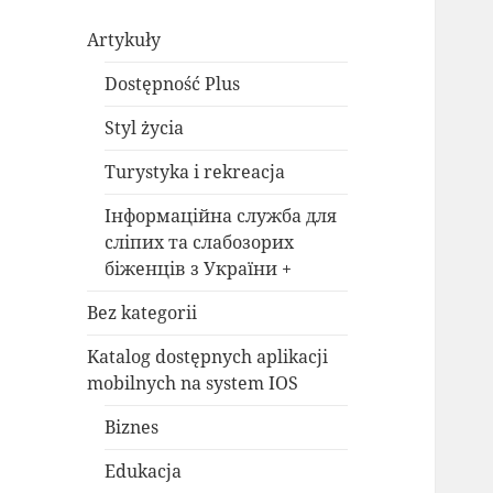
Artykuły
Dostępność Plus
Styl życia
Turystyka i rekreacja
Інформаційна служба для
сліпих та слабозорих
біженців з України +
Bez kategorii
Katalog dostępnych aplikacji
mobilnych na system IOS
Biznes
Edukacja