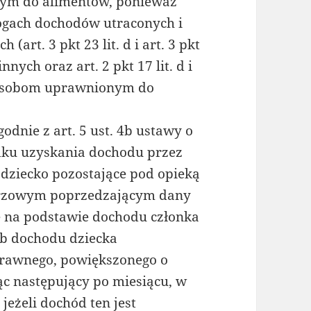
ym do alimentów, ponieważ
ogach dochodów utraconych i
rt. 3 pkt 23 lit. d i art. 3 pkt
nych oraz art. 2 pkt 17 lit. d i
y osobom uprawnionym do
odnie z art. 5 ust. 4b ustawy o
dku uzyskania dochodu przez
b dziecko pozostające pod opieką
arzowym poprzedzającym dany
ię na podstawie dochodu członka
ub dochodu dziecka
prawnego, powiększonego o
ąc następujący po miesiącu, w
jeżeli dochód ten jest