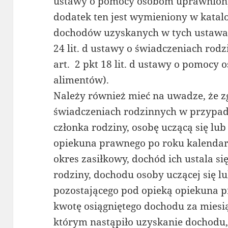
ustawy o pomocy osobom uprawnion
dodatek ten jest wymieniony w katal
dochodów uzyskanych w tych ustawach (a
24 lit. d ustawy o świadczeniach rodzin
art. 2 pkt 18 lit. d ustawy o pomoc
alimentów).
Należy również mieć na uwadze, że zg
świadczeniach rodzinnych w przypa
członka rodziny, osobę uczącą się lu
opiekuna prawnego po roku kalend
okres zasiłkowy, dochód ich ustala s
rodziny, dochodu osoby uczącej się l
pozostającego pod opieką opiekuna 
kwotę osiągniętego dochodu za miesi
którym nastąpiło uzyskanie dochodu, 