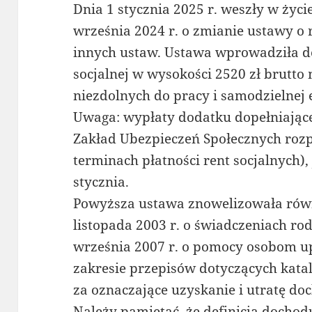
Dnia 1 stycznia 2025 r. weszły w życi
września 2024 r. o zmianie ustawy o r
innych ustaw. Ustawa wprowadziła d
socjalnej w wysokości 2520 zł brutto 
niezdolnych do pracy i samodzielnej e
Uwaga: wypłaty dodatku dopełniające
Zakład Ubezpieczeń Społecznych rozp
terminach płatności rent socjalnych
stycznia.
Powyższa ustawa znowelizowała równ
listopada 2003 r. o świadczeniach ro
września 2007 r. o pomocy osobom 
zakresie przepisów dotyczących kat
za oznaczające uzyskanie i utratę do
Należy pamiętać, że definicja dochod