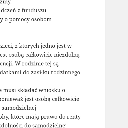
ziny.
adczeń z funduszu
tawy o pomocy osobom
zieci, z których jedno jest w
jest osobą całkowicie niezdolną
ncji. W rodzinie tej są
odatkami do zasiłku rodzinnego
ie musi składać wniosku o
ponieważ jest osobą całkowicie
o samodzielnej
oby, które mają prawo do renty
ezdolności do samodzielnej