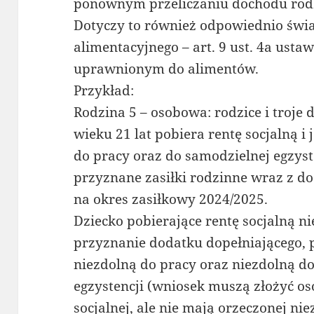
ponownym przeliczaniu dochodu rod
Dotyczy to również odpowiednio świ
alimentacyjnego – art. 9 ust. 4a us
uprawnionym do alimentów.
Przykład:
Rodzina 5 – osobowa: rodzice i troje d
wieku 21 lat pobiera rentę socjalną i 
do pracy oraz do samodzielnej egzyste
przyznane zasiłki rodzinne wraz z d
na okres zasiłkowy 2024/2025.
Dziecko pobierające rentę socjalną n
przyznanie dodatku dopełniającego, 
niezdolną do pracy oraz niezdolną d
egzystencji (wniosek muszą złożyć os
socjalnej, ale nie mają orzeczonej ni