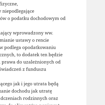
izyczne,
 niepodlegające
isów o podatku dochodowym od
niający wprowadzony ww.
zmianie ustawy o rencie
taw podlega opodatkowaniu
znych, to dodatek ten będzie
u prawa do uzależnionych od
świadczeń z funduszu
cego jak i jego utrata będą
anie dochodu jak utratę
dczeniach rodzinnych oraz