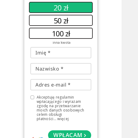
20 zł
50 zł
100 zł
inna kwota
Akceptuję regulamin
wpłacającego i wyrażam
zgodę na przetwarzanie
moich danych osobowych
celem obsługi
płatności
...
więcej
WPŁACAM