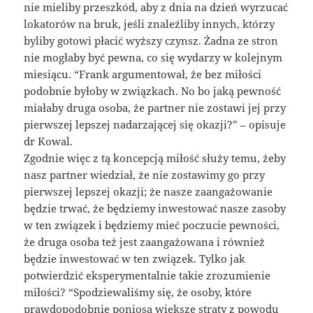
nie mieliby przeszkód, aby z dnia na dzień wyrzucać
lokatorów na bruk, jeśli znaleźliby innych, którzy
byliby gotowi płacić wyższy czynsz. Żadna ze stron
nie mogłaby być pewna, co się wydarzy w kolejnym
miesiącu. “Frank argumentował, że bez miłości
podobnie byłoby w związkach. No bo jaką pewność
miałaby druga osoba, że partner nie zostawi jej przy
pierwszej lepszej nadarzającej się okazji?” – opisuje
dr Kowal.
Zgodnie więc z tą koncepcją miłość służy temu, żeby
nasz partner wiedział, że nie zostawimy go przy
pierwszej lepszej okazji; że nasze zaangażowanie
będzie trwać, że będziemy inwestować nasze zasoby
w ten związek i będziemy mieć poczucie pewności,
że druga osoba też jest zaangażowana i również
będzie inwestować w ten związek. Tylko jak
potwierdzić eksperymentalnie takie zrozumienie
miłości? “Spodziewaliśmy się, że osoby, które
prawdopodobnie poniosą większe straty z powodu