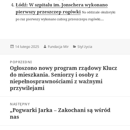
Łódź: W szpitalu im. Jonschera wykonano
pierwszy przeszczep rogówki
Na oddziale okulistyki
po raz pierwszy wykonano zabieg przeszczepu rogówki....
Data
Autor
Kategorie
14 lutego 2025
Fundacja Mir
Styl życia
publikacji
Nawigacja
POPRZEDNI
wpisu
Ogłoszono nowy program rządowy Klucz
Poprzedni
do mieszkania. Seniorzy i osoby z
wpis:
niepełnosprawnościami z ważnymi
przywilejami
NASTĘPNY
„Pogwarki Jarka – Zakochani są wśród
Następny
nas
wpis: