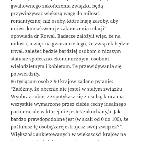
gwałtownego zakończenia związku będą
przywiązywać większą wagę do miłości
romantycznej niż osoby, które mają zasoby, aby
unieść konsekwencje zakończenia relacji” –
opowiada dr Kowal. Badacze założyli więc, że na
miłości, a więc na gwarancie tego, że związek będzie
trwał, zależeć będzie bardziej osobom o niższym
statusie społeczno-ekonomicznym, osobom
wielodzietnym i kobietom. Te przewidywania się
potwierdziły.
86 tysiącom osób z 90 krajów zadano pytanie:
“Załóżmy, że obecnie nie jesteś w stałym związku.
Wyobraź sobie, że spotykasz się z osobą, która ma
wszystkie wymarzone przez ciebie cechy idealnego
partnera, ale w której nie jesteś zakochany/a. Jak
bardzo prawdopodobne jest (w skali od 0 do 100), że
poślubisz tę osobę/zarejestrujesz swój związek?”.
Większość ankietowanych w większości krajów na