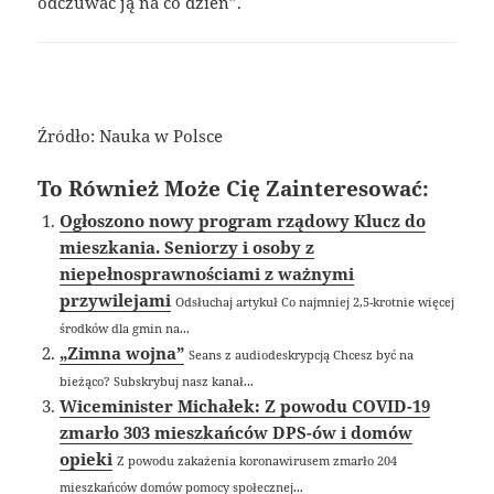
odczuwać ją na co dzień”.
Źródło: Nauka w Polsce
To Również Może Cię Zainteresować:
Ogłoszono nowy program rządowy Klucz do
mieszkania. Seniorzy i osoby z
niepełnosprawnościami z ważnymi
przywilejami
Odsłuchaj artykuł Co najmniej 2,5-krotnie więcej
środków dla gmin na...
„Zimna wojna”
Seans z audiodeskrypcją Chcesz być na
bieżąco? Subskrybuj nasz kanał...
Wiceminister Michałek: Z powodu COVID-19
zmarło 303 mieszkańców DPS-ów i domów
opieki
Z powodu zakażenia koronawirusem zmarło 204
mieszkańców domów pomocy społecznej...