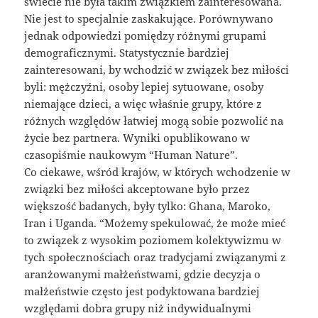
świecie nie była takim związkiem zainteresowana.
Nie jest to specjalnie zaskakujące. Porównywano
jednak odpowiedzi pomiędzy różnymi grupami
demograficznymi. Statystycznie bardziej
zainteresowani, by wchodzić w związek bez miłości
byli: mężczyźni, osoby lepiej sytuowane, osoby
niemające dzieci, a więc właśnie grupy, które z
różnych względów łatwiej mogą sobie pozwolić na
życie bez partnera. Wyniki opublikowano w
czasopiśmie naukowym “Human Nature”.
Co ciekawe, wśród krajów, w których wchodzenie w
związki bez miłości akceptowane było przez
większość badanych, były tylko: Ghana, Maroko,
Iran i Uganda. “Możemy spekulować, że może mieć
to związek z wysokim poziomem kolektywizmu w
tych społecznościach oraz tradycjami związanymi z
aranżowanymi małżeństwami, gdzie decyzja o
małżeństwie często jest podyktowana bardziej
względami dobra grupy niż indywidualnymi