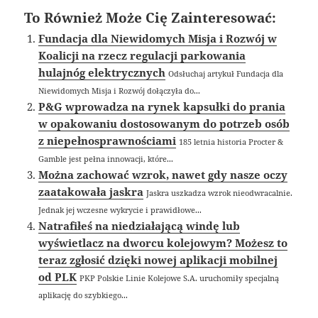
To Również Może Cię Zainteresować:
Fundacja dla Niewidomych Misja i Rozwój w
Koalicji na rzecz regulacji parkowania
hulajnóg elektrycznych
Odsłuchaj artykuł Fundacja dla
Niewidomych Misja i Rozwój dołączyła do...
P&G wprowadza na rynek kapsułki do prania
w opakowaniu dostosowanym do potrzeb osób
z niepełnosprawnościami
185 letnia historia Procter &
Gamble jest pełna innowacji, które...
Można zachować wzrok, nawet gdy nasze oczy
zaatakowała jaskra
Jaskra uszkadza wzrok nieodwracalnie.
Jednak jej wczesne wykrycie i prawidłowe...
Natrafiłeś na niedziałającą windę lub
wyświetlacz na dworcu kolejowym? Możesz to
teraz zgłosić dzięki nowej aplikacji mobilnej
od PLK
PKP Polskie Linie Kolejowe S.A. uruchomiły specjalną
aplikację do szybkiego...