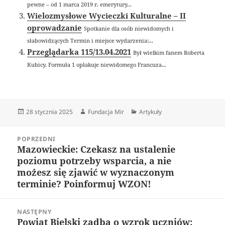
pewne – od 1 marca 2019 r. emerytury...
Wielozmysłowe Wycieczki Kulturalne – II
oprowadzanie
Spotkanie dla osób niewidomych i
słabowidzących Termin i miejsce wydarzenia:...
Przeglądarka 115/13.04.2021
Był wielkim fanem Roberta
Kubicy. Formuła 1 opłakuje niewidomego Francuza...
Data
Autor
Kategorie
28 stycznia 2025
Fundacja Mir
Artykuły
publikacji
Nawigacja
POPRZEDNI
wpisu
Mazowieckie: Czekasz na ustalenie
Poprzedni
poziomu potrzeby wsparcia, a nie
wpis:
możesz się zjawić w wyznaczonym
terminie? Poinformuj WZON!
NASTĘPNY
Powiat Bielski zadba o wzrok uczniów:
Następny