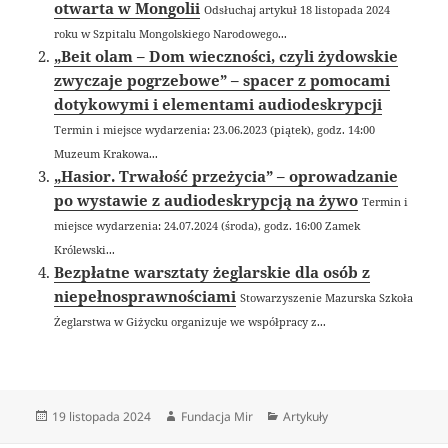
otwarta w Mongolii
Odsłuchaj artykuł 18 listopada 2024
roku w Szpitalu Mongolskiego Narodowego...
„Beit olam – Dom wieczności, czyli żydowskie
zwyczaje pogrzebowe” – spacer z pomocami
dotykowymi i elementami audiodeskrypcji
Termin i miejsce wydarzenia: 23.06.2023 (piątek), godz. 14:00
Muzeum Krakowa...
„Hasior. Trwałość przeżycia” – oprowadzanie
po wystawie z audiodeskrypcją na żywo
Termin i
miejsce wydarzenia: 24.07.2024 (środa), godz. 16:00 Zamek
Królewski...
Bezpłatne warsztaty żeglarskie dla osób z
niepełnosprawnościami
Stowarzyszenie Mazurska Szkoła
Żeglarstwa w Giżycku organizuje we współpracy z...
Data
Autor
Kategorie
19 listopada 2024
Fundacja Mir
Artykuły
publikacji