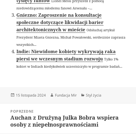
tysięcy funtów
Lionel Messi przyszedł z pomocą
niedowidzącemu młodemu fanowi Arsenalu –...
Gniezno: Zaproszenie na konsultacje
społeczne dotyczące likwidacji barier
architektonicznych w mieście
Odsłuchaj artykuł
Prezydent Miasta Gniezna, Michał Powałowski, serdecznie zaprasza
wszystkich...
Indie: Niewidome kobiety wykrywają raka
piersi we wczesnym stadium rozwoju
Tylko 1%
kobiet w Indiach kiedykolwiek uczestniczyło w programie badań...
Data
Autor
Kategorie
15 listopada 2024
Fundacja Mir
Styl życia
publikacji
Nawigacja
POPRZEDNI
wpisu
Auchan z Drużyną Julka Bobra wspiera
Poprzedni
osoby z niepełnosprawnościami
wpis: