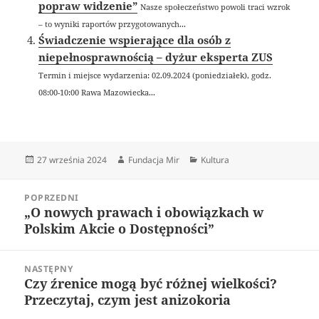
popraw widzenie”
Nasze społeczeństwo powoli traci wzrok
– to wyniki raportów przygotowanych...
Świadczenie wspierające dla osób z
niepełnosprawnością – dyżur eksperta ZUS
Termin i miejsce wydarzenia: 02.09.2024 (poniedziałek), godz.
08:00-10:00 Rawa Mazowiecka...
Data
Autor
Kategorie
27 września 2024
Fundacja Mir
Kultura
publikacji
Nawigacja
POPRZEDNI
wpisu
„O nowych prawach i obowiązkach w
Poprzedni
Polskim Akcie o Dostępności”
wpis:
NASTĘPNY
Czy źrenice mogą być różnej wielkości?
Następny
Przeczytaj, czym jest anizokoria
wpis: