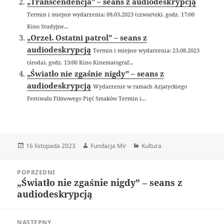
„Transcendencja” – seans z audiodeskrypcją
Termin i miejsce wydarzenia: 09.03.2023 (czwartek), godz. 17:00
Kino Studyjne...
„Orzeł. Ostatni patrol” – seans z
audiodeskrypcją
Termin i miejsce wydarzenia: 23.08.2023
(środa), godz. 13:00 Kino Kinematograf...
„Światło nie zgaśnie nigdy” – seans z
audiodeskrypcją
Wydarzenie w ramach Azjatyckiego
Festiwalu Filmowego Pięć Smaków Termin i...
Data
Autor
Kategorie
16 listopada 2023
Fundacja Mir
Kultura
publikacji
Nawigacja
POPRZEDNI
wpisu
„Światło nie zgaśnie nigdy” – seans z
Poprzedni
audiodeskrypcją
wpis:
NASTĘPNY