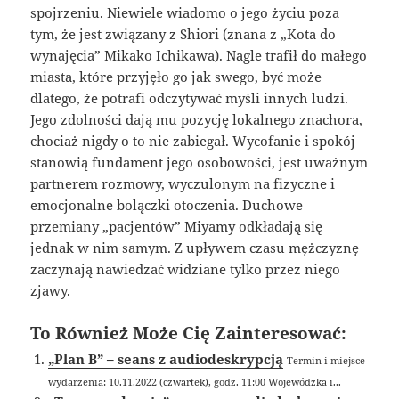
spojrzeniu. Niewiele wiadomo o jego życiu poza
tym, że jest związany z Shiori (znana z „Kota do
wynajęcia” Mikako Ichikawa). Nagle trafił do małego
miasta, które przyjęło go jak swego, być może
dlatego, że potrafi odczytywać myśli innych ludzi.
Jego zdolności dają mu pozycję lokalnego znachora,
chociaż nigdy o to nie zabiegał. Wycofanie i spokój
stanowią fundament jego osobowości, jest uważnym
partnerem rozmowy, wyczulonym na fizyczne i
emocjonalne bolączki otoczenia. Duchowe
przemiany „pacjentów” Miyamy odkładają się
jednak w nim samym. Z upływem czasu mężczyznę
zaczynają nawiedzać widziane tylko przez niego
zjawy.
To Również Może Cię Zainteresować:
„Plan B” – seans z audiodeskrypcją
Termin i miejsce
wydarzenia: 10.11.2022 (czwartek), godz. 11:00 Wojewódzka i...