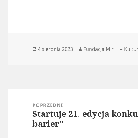
Data
Autor
Kateg
4 sierpnia 2023
Fundacja Mir
Kultu
publikacji
Nawigacja
wpisu
POPRZEDNI
Startuje 21. edycja konk
Poprzedni
barier”
wpis: