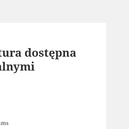
tura dostępna
jalnymi
eams