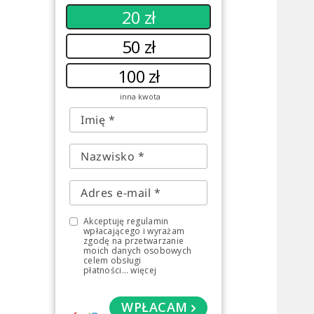
20 zł
50 zł
100 zł
inna kwota
Akceptuję regulamin
wpłacającego i wyrażam
zgodę na przetwarzanie
moich danych osobowych
celem obsługi
płatności
...
więcej
WPŁACAM