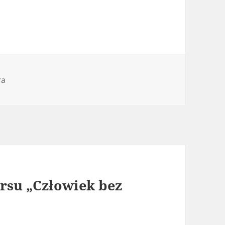
orie
ra
ursu „Człowiek bez