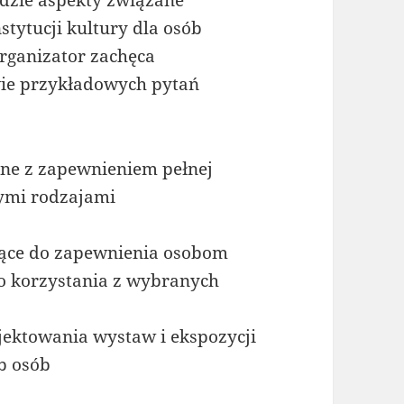
zie aspekty związane
stytucji kultury dla osób
rganizator zachęca
wie przykładowych pytań
ane z zapewnieniem pełnej
ymi rodzajami
żące do zapewnienia osobom
o korzystania z wybranych
jektowania wystaw i ekspozycji
b osób