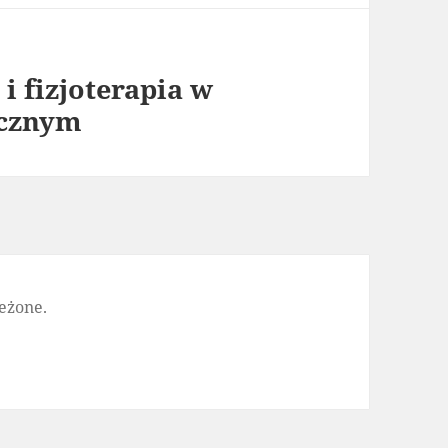
i fizjoterapia w
ycznym
eżone.