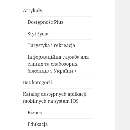
Artykuły
Dostępność Plus
Styl życia
Turystyka i rekreacja
Інформаційна служба для
сліпих та слабозорих
біженців з України +
Bez kategorii
Katalog dostępnych aplikacji
mobilnych na system IOS
Biznes
Edukacja