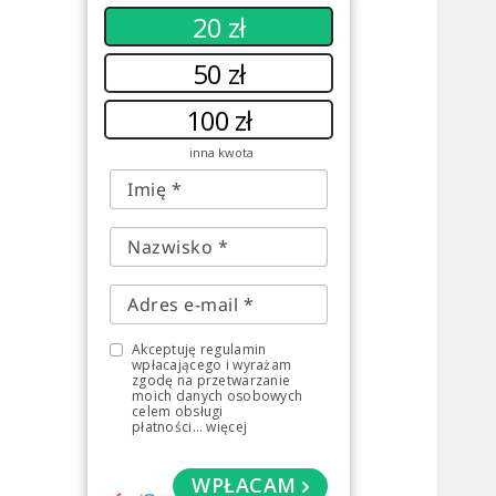
20 zł
50 zł
100 zł
inna kwota
Akceptuję regulamin
wpłacającego i wyrażam
zgodę na przetwarzanie
moich danych osobowych
celem obsługi
płatności
...
więcej
WPŁACAM