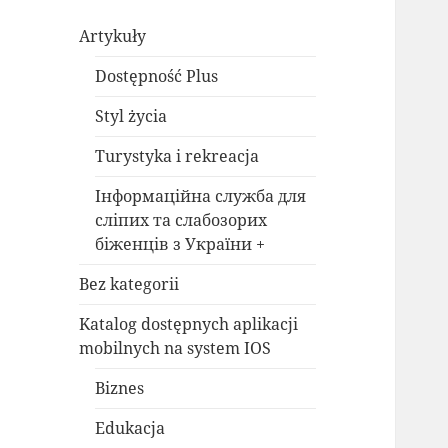
Artykuły
Dostępność Plus
Styl życia
Turystyka i rekreacja
Інформаційна служба для
сліпих та слабозорих
біженців з України +
Bez kategorii
Katalog dostępnych aplikacji
mobilnych na system IOS
Biznes
Edukacja