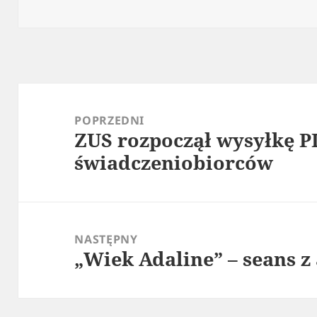
publikacji
Nawigacja
wpisu
POPRZEDNI
ZUS rozpoczął wysyłkę P
Poprzedni
świadczeniobiorców
wpis:
NASTĘPNY
„Wiek Adaline” – seans z
Następny
wpis: