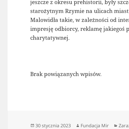
jeszcze z okresu prehistorii, były s
starożytnym Rzymie na ulicach miast
Malowidła takie, w zależności od inte
impresję odbiorcy, reklamę jakiegoś 
charytatywnej.
Brak powiązanych wpisów.
Data
Autor
Kate
30 stycznia 2023
Fundacja Mir
Zara