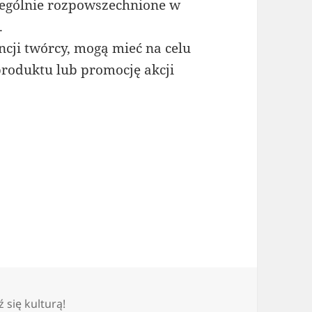
zczególnie rozpowszechnione w
.
ncji twórcy, mogą mieć na celu
produktu lub promocję akcji
gorie
ź się kulturą!