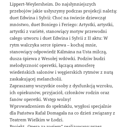
Lippert-Weylersheim. Do najsłynniejszych
przebojów jakie usłyszymy podczas projekcji należą:
duet Edwina i Sylvii: Choć na świecie dziewcząt
mnóstwo, duet Boniego i Feriego: Artystki, artystki,
artystki z variété, stanowiący motyw przewodni
całego utworu i duet Edwina i Sylvii z II aktu: W
rytm walczyka serce śpiewa – kochaj mnie,
stanowiący odpowiedź Kálmána na Usta milczą,
dusza śpiewa z Wesołej wdówki. Podziw budzi
melodyczność operetki, łączącą atmosferę
wiedeńskich salonów i węgierskich rytmów z nutą
zaskakującej melancholii.
Zapraszamy wszystkie osoby z dysfunkcją wzroku,
ich opiekunów, przyjaciół, członków rodzin oraz
fanów operetki. Wstęp wolny!
Wprowadzeniem do spektaklu, wygłosi specjalnie
dla Państwa Rafał Domagała na co dzień związany z
Teatrem Wielkim w Łodzi.
Projekt „Opera za rogiem” realizowany przez