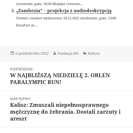
(czwartek), godz. 10:30 Miejskie Centrum...
„Zambezia” – projekcja z audiodeskrypcją
Termin i miejsce wydarzenia: 18.12.2022 (niedziela), godz. 13:00
KinoPort ul....
Data
Autor
Kategorie
6 października 2022
Fundacja Mir
Kultura
publikacji
Nawigacja
POPRZEDNI
wpisu
W NAJBLIŻSZĄ NIEDZIELĘ 2. ORLEN
Poprzedni
PARALYMPIC RUN!
wpis:
NASTĘPNY
Kalisz: Zmuszali niepełnosprawnego
Następny
mężczyznę do żebrania. Dostali zarzuty i
wpis:
areszt