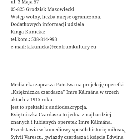
ul. 3 Maja 57
05-825 Grodzisk Mazowiecki
Wstęp wolny, liczba miejsc ograniczona.
Dodatkowych informacji udziela
Kinga Kunicka:
tel.kom.: 538-814-993
e-mail:
k.kunicka@centrumkultury.eu
Mediateka zaprasza Państwa na projekcję operetki
„Księżniczka czardasza” Imre Kálmána w trzech
aktach z 1915 roku.
Jest to spektakl z audiodeskrypcją.
Księżniczka Czardasza to jedna z najbardziej
znanych i lubianych operetek Imre Kálmána.
Przedstawia w komediowy sposób historię miłosną
Sylvii Varescu, gwiazdy czardasza i księcia Edwina