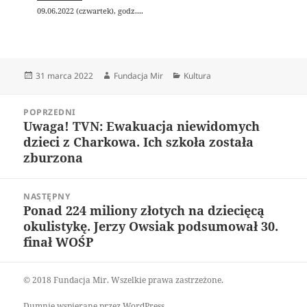
09.06.2022 (czwartek), godz....
Data
Autor
Kategorie
31 marca 2022
Fundacja Mir
Kultura
publikacji
Nawigacja
POPRZEDNI
wpisu
Uwaga! TVN: Ewakuacja niewidomych
Poprzedni
dzieci z Charkowa. Ich szkoła została
wpis:
zburzona
NASTĘPNY
Ponad 224 miliony złotych na dziecięcą
Następny
okulistykę. Jerzy Owsiak podsumował 30.
wpis:
finał WOŚP
© 2018 Fundacja Mir. Wszelkie prawa zastrzeżone.
Dumnie wspierane przez WordPress