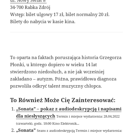
ul. Nowy Świat 8
34-700 Rabka Zdrój
Wstęp: bilet ulgowy 17 zł, bilet normalny 20 zł.
Bilety do nabycia w kasie kina.
To oparta na faktach poruszająca historia Grzegorza
Płonki, u którego dopiero w wieku 14 lat
stwierdzono niedosłuch, a nie jak wcześniej
zakładano – autyzm. Późna, prawidłowa diagnoza
pozwoliła odkryć talent muzyczny chłopca.
To Również Może Cię Zainteresować:
„Sonata” – pokaz z audiodeskrypcją i napisami
dla niesłyszących
Termin i miejsce wydarzenia: 28.04.2022
(czwartek), godz. 18:00 Kino Elektronik...
„Sonata”
Seans z audiodeskrypcją Termin i miejsce wydarzenia: