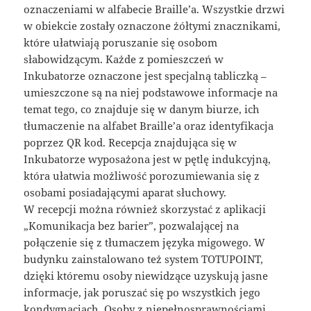
oznaczeniami w alfabecie Braille’a. Wszystkie drzwi
w obiekcie zostały oznaczone żółtymi znacznikami,
które ułatwiają poruszanie się osobom
słabowidzącym. Każde z pomieszczeń w
Inkubatorze oznaczone jest specjalną tabliczką –
umieszczone są na niej podstawowe informacje na
temat tego, co znajduje się w danym biurze, ich
tłumaczenie na alfabet Braille’a oraz identyfikacja
poprzez QR kod. Recepcja znajdująca się w
Inkubatorze wyposażona jest w pętlę indukcyjną,
która ułatwia możliwość porozumiewania się z
osobami posiadającymi aparat słuchowy.
W recepcji można również skorzystać z aplikacji
„Komunikacja bez barier”, pozwalającej na
połączenie się z tłumaczem języka migowego. W
budynku zainstalowano też system TOTUPOINT,
dzięki któremu osoby niewidzące uzyskują jasne
informacje, jak poruszać się po wszystkich jego
kondygnacjach. Osoby z niepełnosprawnościami