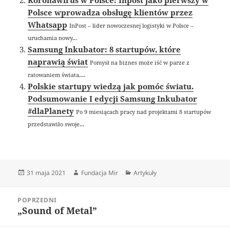
Koronawirus w Polsce: Inpost jako pierwszy w
Polsce wprowadza obsługę klientów przez
Whatsapp
InPost – lider nowoczesnej logistyki w Polsce –
uruchamia nowy...
Samsung Inkubator: 8 startupów, które
naprawią świat
Pomysł na biznes może iść w parze z
ratowaniem świata....
Polskie startupy wiedzą jak pomóc światu.
Podsumowanie I edycji Samsung Inkubator
#dlaPlanety
Po 9 miesiącach pracy nad projektami 8 startupów
przedstawiło swoje...
Data
Autor
Kategorie
31 maja 2021
Fundacja Mir
Artykuły
publikacji
Nawigacja
POPRZEDNI
wpisu
„Sound of Metal”
Poprzedni
wpis: