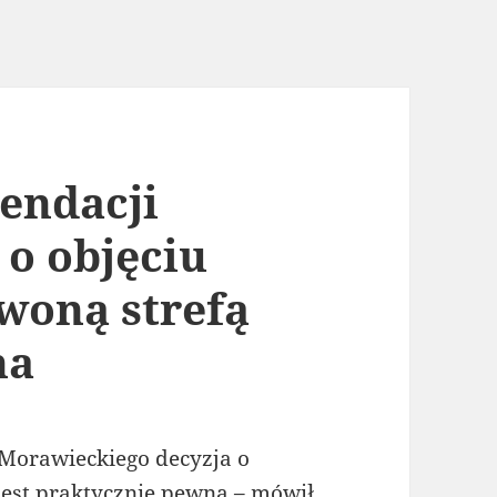
endacji
 o objęciu
rwoną strefą
na
Morawieckiego decyzja o
 jest praktycznie pewna – mówił