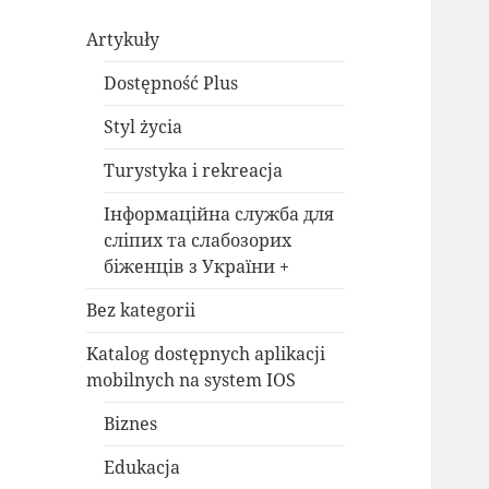
Artykuły
Dostępność Plus
Styl życia
Turystyka i rekreacja
Інформаційна служба для
сліпих та слабозорих
біженців з України +
Bez kategorii
Katalog dostępnych aplikacji
mobilnych na system IOS
Biznes
Edukacja