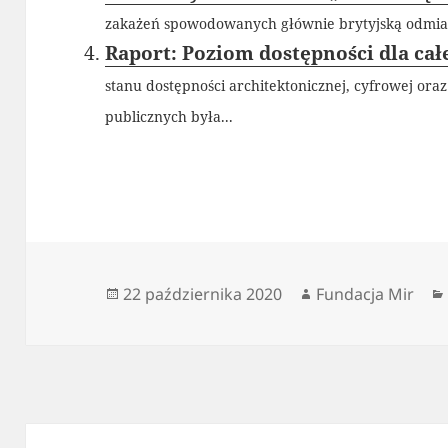
zakażeń spowodowanych głównie brytyjską odmian
Raport: Poziom dostępności dla ca
stanu dostępności architektonicznej, cyfrowej or
publicznych była...
Data
Autor
22 października 2020
Fundacja Mir
publikacji
Nawigacja