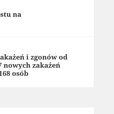
estu na
zakażeń i zgonów od
07 nowych zakażeń
168 osób