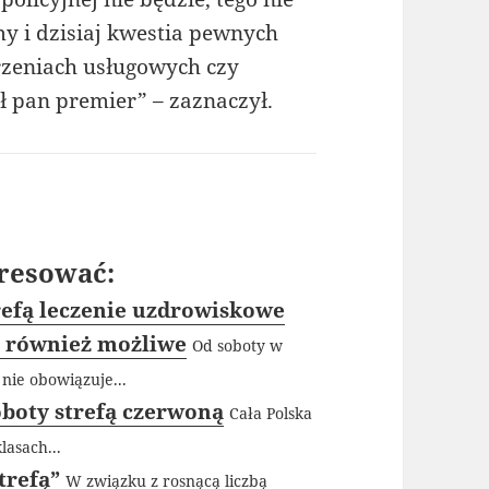
y i dzisiaj kwestia pewnych
zeniach usługowych czy
ał pan premier” – zaznaczył.
resować:
refą leczenie uzdrowiskowe
ą również możliwe
Od soboty w
nie obowiązuje...
soboty strefą czerwoną
Cała Polska
lasach...
trefą”
W związku z rosnącą liczbą