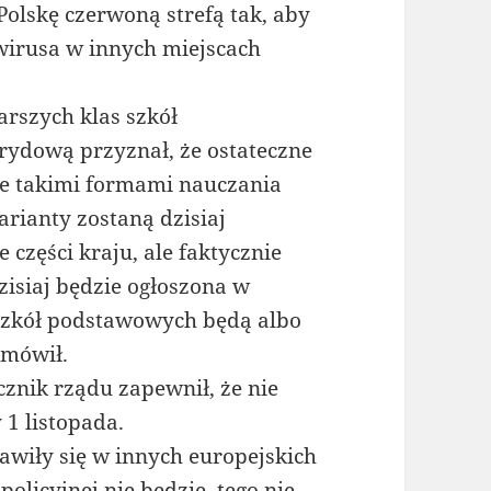
olskę czerwoną strefą tak, aby
wirusa w innych miejscach
arszych klas szkół
ydową przyznał, że ostateczne
ęte takimi formami nauczania
rianty zostaną dzisiaj
 części kraju, ale faktycznie
zisiaj będzie ogłoszona w
 szkół podstawowych będą albo
 mówił.
znik rządu zapewnił, że nie
1 listopada.
awiły się w innych europejskich
olicyjnej nie będzie, tego nie