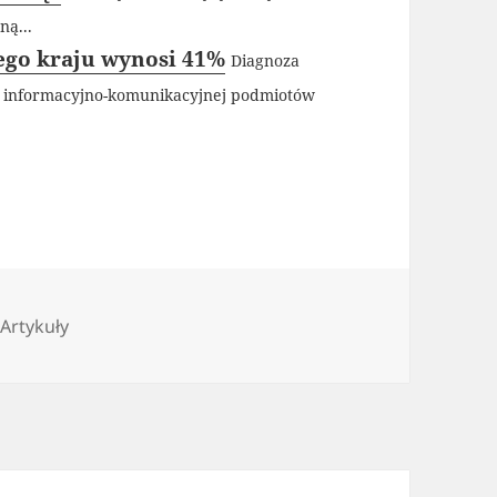
ą...
łego kraju wynosi 41%
Diagnoza
az informacyjno-komunikacyjnej podmiotów
Kategorie
Artykuły