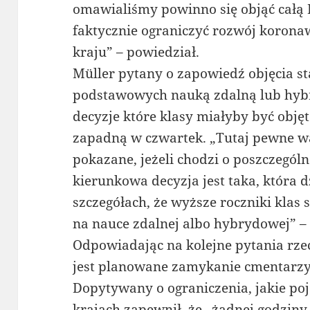
omawialiśmy powinno się objąć całą P
faktycznie ograniczyć rozwój korona
kraju” – powiedział.
Müller pytany o zapowiedź objęcia st
podstawowych nauką zdalną lub hybr
decyzje które klasy miałyby być obj
zapadną w czwartek. „Tutaj pewne wa
pokazane, jeżeli chodzi o poszczególne
kierunkowa decyzja jest taka, która d
szczegółach, że wyższe roczniki klas
na nauce zdalnej albo hybrydowej” –
Odpowiadając na kolejne pytania rzec
jest planowane zamykanie cmentarzy 
Dopytywany o ograniczenia, jakie poj
krajach zapewnił, że „żadnej godziny p