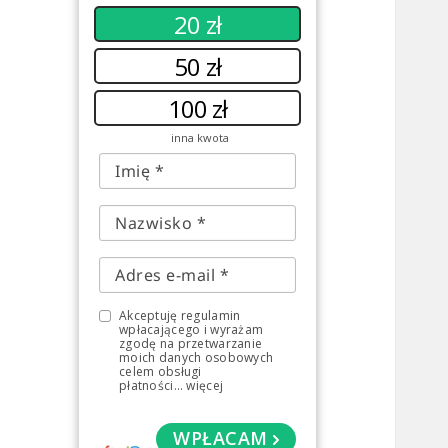
20 zł
50 zł
100 zł
inna kwota
Akceptuję regulamin
wpłacającego i wyrażam
zgodę na przetwarzanie
moich danych osobowych
celem obsługi
płatności
...
więcej
WPŁACAM