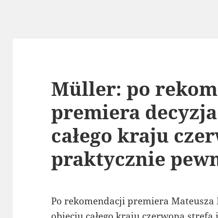
Müller: po rekom
premiera decyzja
całego kraju cze
praktycznie pew
Po rekomendacji premiera Mateusza 
objęciu całego kraju czerwoną strefą