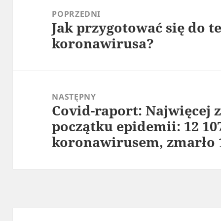
wpisu
POPRZEDNI
Jak przygotować się do t
Poprzedni
koronawirusa?
wpis:
NASTĘPNY
Covid-raport: Najwięcej 
Następny
początku epidemii: 12 1
wpis:
koronawirusem, zmarło 