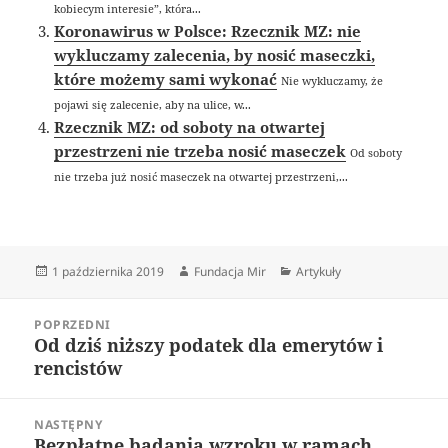
kobiecym interesie”, która...
Koronawirus w Polsce: Rzecznik MZ: nie
wykluczamy zalecenia, by nosić maseczki,
które możemy sami wykonać
Nie wykluczamy, że
pojawi się zalecenie, aby na ulice, w...
Rzecznik MZ: od soboty na otwartej
przestrzeni nie trzeba nosić maseczek
Od soboty
nie trzeba już nosić maseczek na otwartej przestrzeni,...
Data
Autor
Kategorie
1 października 2019
Fundacja Mir
Artykuły
publikacji
Nawigacja
POPRZEDNI
wpisu
Od dziś niższy podatek dla emerytów i
Poprzedni
rencistów
wpis:
NASTĘPNY
Bezpłatne badania wzroku w ramach
Następny