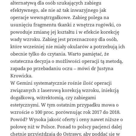
alternatywą dla osób szukających zabiegu
efektywnego, ale nie aż tak inwazyjnego jak
operacje wewnątrzgałkowe. Zabieg polega na
usunięciu fragmentu tkanki z wnętrza rogówki, co
powoduje zmianę jej kształtu i w efekcie korekcję
wady wzroku. Zabieg jest przeznaczony dla osób,
które wcześniej nie miały okularów a potrzebują ich
obecnie tylko do czytania. Warto pamiętać, że
ostateczna decyzja o możliwości operacji tą metodą,
zapada po przebadaniu oczu – mówi dr Justyna
Krowicka.
W Gemini systematycznie rośnie ilość operacji
związanych z laserową korekcją wzroku, iniekcją
dogałkową, witrektomią, czy zabiegami
estetycznymi. W tym ostatnim przypadku mowa o
wzroście o 100 proc. porównując rok 2017 do 2018.
Powód? Wysoka jakość oferty i ceny nawet niższe o
połowę niż w Polsce. Ponad to polscy pacjenci dalej
chętnie przyjeżdzają do Ostrawy, aby poddać się w