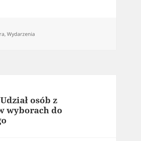
orie
ra
,
Wydarzenia
Udział osób z
w wyborach do
go