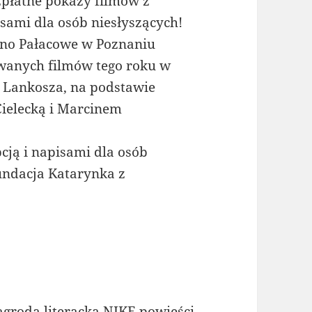
zpłatne pokazy filmów z
sami dla osób niesłyszących!
Kino Pałacowe w Poznaniu
iwanych filmów tego roku w
a Lankosza, na podstawie
Cielecką i Marcinem
cją i napisami dla osób
undacja Katarynka z
agrodą literacką NIKE powieści