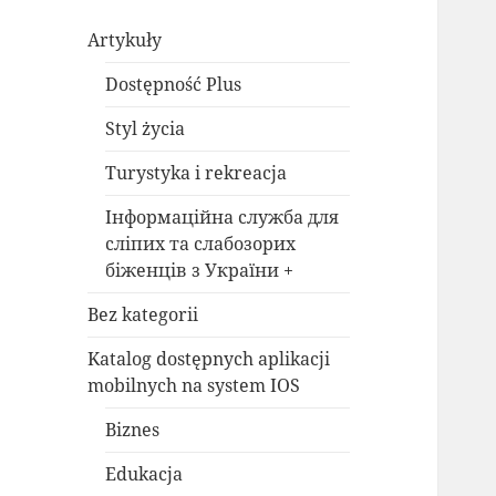
Artykuły
Dostępność Plus
Styl życia
Turystyka i rekreacja
Інформаційна служба для
сліпих та слабозорих
біженців з України +
Bez kategorii
Katalog dostępnych aplikacji
mobilnych na system IOS
Biznes
Edukacja