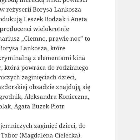
 w reżyserii Borysa Lankosza
rodukują Leszek Bodzak i Aneta
producenci wielokrotnie
nariusz „Ciemno, prawie noc” to
Borysa Lankosza, które
ę kryminalną z elementami kina
or, która powraca do rodzinnego
iczych zaginięciach dzieci,
azdorskiej obsadzie znajdują się
grodnik, Aleksandra Konieczna,
olak, Agata Buzek Piotr
emniczych zaginięć dzieci, do
 Tabor (Magdalena Cielecka).