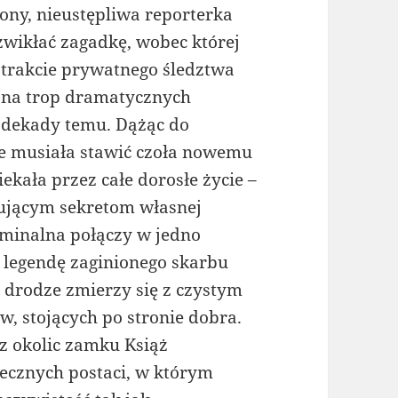
ony, nieustępliwa reporterka
zwikłać zagadkę, wobec której
W trakcie prywatnego śledztwa
a na trop dramatycznych
 dekady temu. Dążąc do
ie musiała stawić czoła nowemu
ekała przez całe dorosłe życie –
kującym sekretom własnej
yminalna połączy w jedno
, legendę zaginionego skarbu
ej drodze zmierzy się z czystym
ów, stojących po stronie dobra.
z okolic zamku Książ
iecznych postaci, w którym