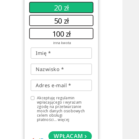
20 zł
50 zł
100 zł
inna kwota
Akceptuję regulamin
wpłacającego i wyrażam
zgodę na przetwarzanie
moich danych osobowych
celem obsługi
płatności
...
więcej
WPŁACAM