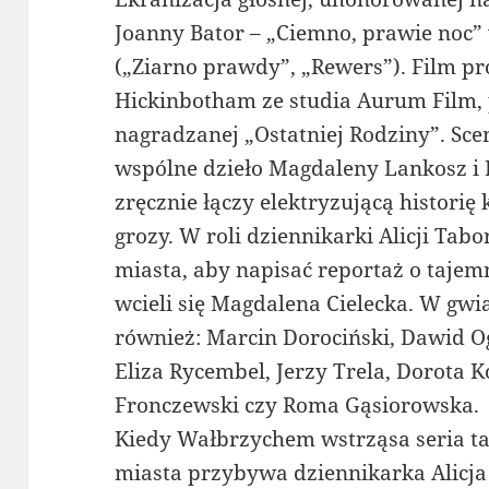
Joanny Bator – „Ciemno, prawie noc”
(„Ziarno prawdy”, „Rewers”). Film p
Hickinbotham ze studia Aurum Film, 
nagradzanej „Ostatniej Rodziny”. Sce
wspólne dzieło Magdaleny Lankosz i 
zręcznie łączy elektryzującą histori
grozy. W roli dziennikarki Alicji Tab
miasta, aby napisać reportaż o tajemn
wcieli się Magdalena Cielecka. W gwi
również: Marcin Dorociński, Dawid O
Eliza Rycembel, Jerzy Trela, Dorota K
Fronczewski czy Roma Gąsiorowska.
Kiedy Wałbrzychem wstrząsa seria taj
miasta przybywa dziennikarka Alicja