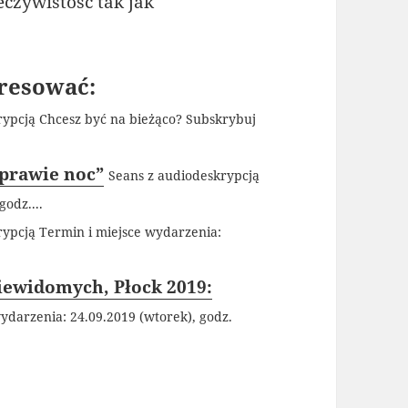
eczywistość tak jak
resować:
rypcją Chcesz być na bieżąco? Subskrybuj
 prawie noc”
Seans z audiodeskrypcją
godz....
rypcją Termin i miejsce wydarzenia:
Niewidomych, Płock 2019:
ydarzenia: 24.09.2019 (wtorek), godz.