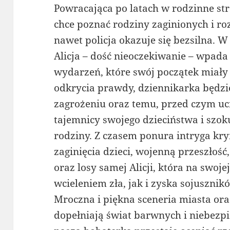
Powracająca po latach w rodzinne str
chce poznać rodziny zaginionych i ro
nawet policja okazuje się bezsilna. 
Alicja – dość nieoczekiwanie – wpad
wydarzeń, które swój początek miały
odkrycia prawdy, dziennikarka będz
zagrożeniu oraz temu, przed czym uci
tajemnicy swojego dzieciństwa i szo
rodziny. Z czasem ponura intryga kr
zaginięcia dzieci, wojenną przeszłość
oraz losy samej Alicji, która na swoj
wcieleniem zła, jak i zyska sojusznik
Mroczna i piękna sceneria miasta ora
dopełniają świat barwnych i niebezp