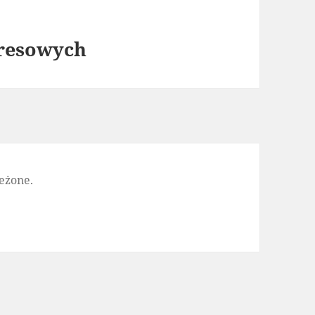
resowych
eżone.