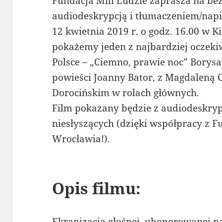
Fundacja Mili Ludzie zaprasza na be
audiodeskrypcją i tłumaczeniem/napi
12 kwietnia 2019 r. o godz. 16.00 w 
pokażemy jeden z najbardziej oczek
Polsce – „Ciemno, prawie noc” Borys
powieści Joanny Bator, z Magdaleną 
Dorocińskim w rolach głównych.
Film pokazany będzie z audiodeskryp
niesłyszących (dzięki współpracy z F
Wrocławia!).
Opis filmu:
Ekranizacja głośnej, uhonorowanej n