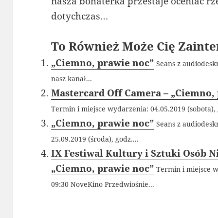
nasza bohaterka przestaje oceniać rz
dotychczas…
To Również Może Cię Zainte
„Ciemno, prawie noc”
Seans z audiodesk
nasz kanał...
Mastercard Off Camera – „Ciemno,
Termin i miejsce wydarzenia: 04.05.2019 (sobota), 
„Ciemno, prawie noc”
Seans z audiodesk
25.09.2019 (środa), godz....
IX Festiwal Kultury i Sztuki Osób 
„Ciemno, prawie noc”
Termin i miejsce w
09:30 NoveKino Przedwiośnie...