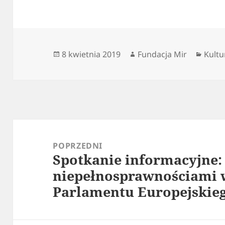
Data
Autor
Kateg
8 kwietnia 2019
Fundacja Mir
Kultu
publikacji
Nawigacja
wpisu
POPRZEDNI
Spotkanie informacyjne: 
Poprzedni
niepełnosprawnościami 
wpis:
Parlamentu Europejskie