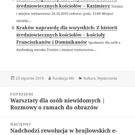
średniowiecznych kościołów – Kazimierz
Termin
i miejsce wydarzenia: 26.10.2019 (sobota), godz. 12:00 Miejsce
zbiórki:...
Kraków naprawdę dla wszystkich: Z historii
średniowiecznych kościołów – kościoły
Franciszkanów i Dominikanów
Spotkanie dla osób z
dysfunkcją wzroku Termin i miejsce wydarzenia:...
Data
Autor
Kategorie
23 stycznia 2019
Fundacja Mir
Kultura
,
Wydarzenia
publikacji
Nawigacja
POPRZEDNI
wpisu
Warsztaty dla osób niewidomych |
Poprzedni
Rozmowy o ramach do obrazów
wpis:
NASTĘPNY
Nadchodzi rewolucja w brajlowskich e-
Następny