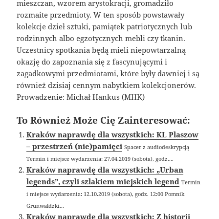
mieszczan, wzorem arystokracji, gromadziło
rozmaite przedmioty. W ten sposób powstawały
kolekcje dzieł sztuki, pamiątek patriotycznych lub
rodzinnych albo egzotycznych mebli czy tkanin.
Uczestnicy spotkania będą mieli niepowtarzalną
okazję do zapoznania się z fascynującymi i
zagadkowymi przedmiotami, które były dawniej i są
również dzisiaj cennym nabytkiem kolekcjonerów.
Prowadzenie: Michał Hankus (MHK)
To Również Może Cię Zainteresować:
Kraków naprawdę dla wszystkich: KL Plaszow
– przestrzeń (nie)pamięci
Spacer z audiodeskrypcją
Termin i miejsce wydarzenia: 27.04.2019 (sobota), godz....
Kraków naprawdę dla wszystkich: „Urban
legends”, czyli szlakiem miejskich legend
Termin
i miejsce wydarzenia: 12.10.2019 (sobota), godz. 12:00 Pomnik
Grunwaldzki...
Kraków naprawdę dla wszystkich: Z historii