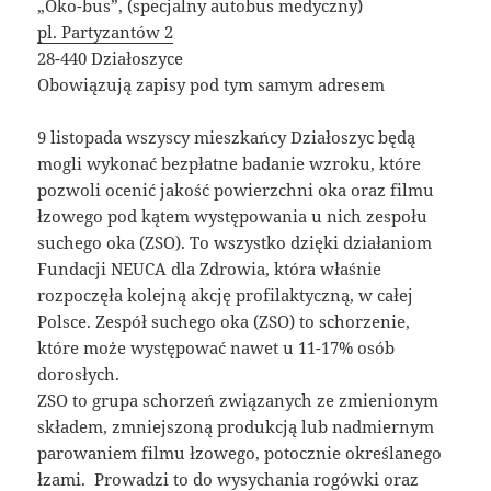
„Oko-bus”, (specjalny autobus medyczny)
pl. Partyzantów 2
28-440 Działoszyce
Obowiązują zapisy pod tym samym adresem
9 listopada wszyscy mieszkańcy Działoszyc będą
mogli wykonać bezpłatne badanie wzroku, które
pozwoli ocenić jakość powierzchni oka oraz filmu
łzowego pod kątem występowania u nich zespołu
suchego oka (ZSO). To wszystko dzięki działaniom
Fundacji NEUCA dla Zdrowia, która właśnie
rozpoczęła kolejną akcję profilaktyczną, w całej
Polsce. Zespół suchego oka (ZSO) to schorzenie,
które może występować nawet u 11-17% osób
dorosłych.
ZSO to grupa schorzeń związanych ze zmienionym
składem, zmniejszoną produkcją lub nadmiernym
parowaniem filmu łzowego, potocznie określanego
łzami. Prowadzi to do wysychania rogówki oraz