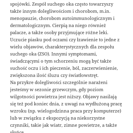
spojówki. Zespół suchego oka często towarzyszy
także innym dolegliwościom i chorobom, m.in.
menopauzie, chorobom autoimmunologicznym i
dermatologicznym. Cierpią na niego również
palacze, a także osoby przyjmujące różne leki.
Uczucie piasku pod oczami czy łzawienie to jedne z
wielu objawów, charakterystycznych dla zespołu
suchego oka (ZSO). Innymi symptomami,
świadczącymi o tym schorzeniu mogą być także
suchość oczu i ich pieczenie, ból, zaczerwienienie,
zwiększona ilość śluzu czy światłowstręt.
Na przykre dolegliwości szczególnie narażeni
jesteśmy w sezonie grzewczym, gdy poziom
wilgotności powietrza jest niższy. Objawy nasilają
się też pod koniec dnia, z uwagi na wydłużoną pracę
wzroku (np. wielogodzinna praca przy komputerze)
lub w związku z ekspozycją na niekorzystne
czynniki, takie jak wiatr, zimne powietrze, a także
słońce.