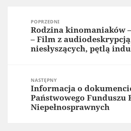
Nawigacja
wpisu
POPRZEDNI
Rodzina kinomaniaków –
Poprzedni
– Film z audiodeskrypcją
wpis:
niesłyszących, pętlą ind
NASTĘPNY
Informacja o dokumenci
Następny
Państwowego Funduszu R
wpis:
Niepełnosprawnych