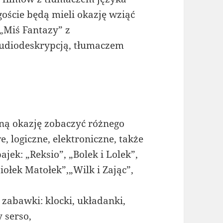
oście będą mieli okazję wziąć
„Miś Fantazy” z
audiodeskrypcją, tłumaczem
ną okazję zobaczyć różnego
, logiczne, elektroniczne, także
jek: „Reksio”, „Bolek i Lolek”,
iołek Matołek”,„Wilk i Zając”,
zabawki: klocki, układanki,
y serso,