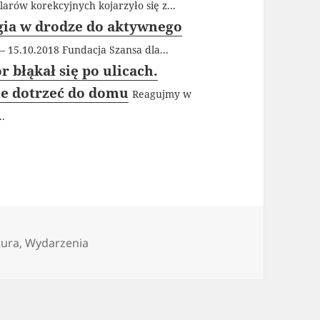
larów korekcyjnych kojarzyło się z...
ogia w drodze do aktywnego
– 15.10.2018 Fundacja Szansa dla...
 błąkał się po ulicach.
e dotrzeć do domu
Reagujmy w
..
egorie
tura
,
Wydarzenia