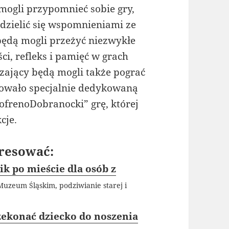
 mogli przypomnieć sobie gry,
odzielić się wspomnieniami ze
ędą mogli przeżyć niezwykłe
i, refleks i pamięć w grach
zający będą mogli także pograć
owało specjalnie dedykowaną
ofrenoDobranocki” grę, której
cje.
resować:
k po mieście dla osób z
uzeum Śląskim, podziwianie starej i
rzekonać dziecko do noszenia