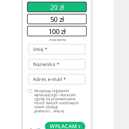
20 zł
50 zł
100 zł
inna kwota
Akceptuję regulamin
wpłacającego i wyrażam
zgodę na przetwarzanie
moich danych osobowych
celem obsługi
płatności
...
więcej
WPŁACAM