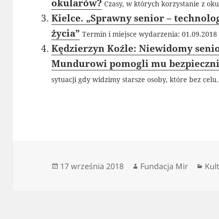
okularów?
Czasy, w których korzystanie z oku
Kielce. „Sprawny senior – technol
życia”
Termin i miejsce wydarzenia: 01.09.2018 
Kędzierzyn Koźle: Niewidomy senior
Mundurowi pomogli mu bezpieczni
sytuacji gdy widzimy starsze osoby, które bez celu.
Data
Autor
Kat
17 września 2018
Fundacja Mir
Kul
publikacji