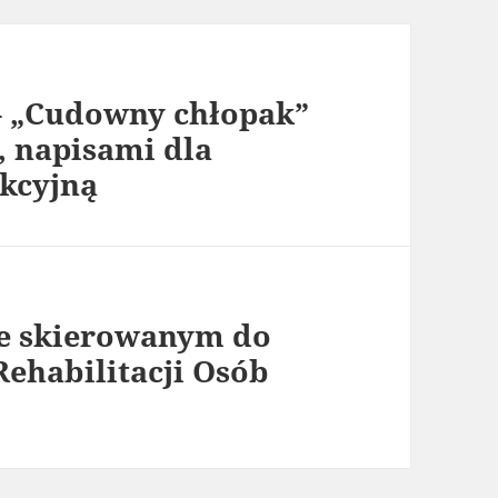
 „Cudowny chłopak”
, napisami dla
ukcyjną
e skierowanym do
ehabilitacji Osób