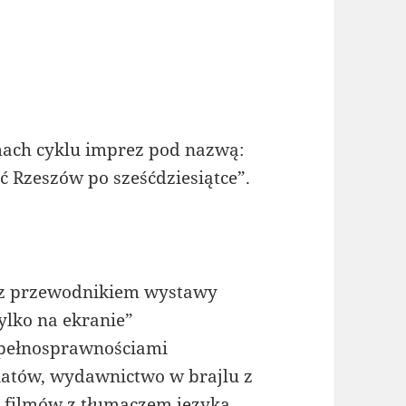
ach cyklu imprez pod nazwą:
ć Rzeszów po sześćdziesiątce”.
 z przewodnikiem wystawy
tylko na ekranie”
epełnosprawnościami
natów, wydawnictwo w brajlu z
 filmów z tłumaczem języka