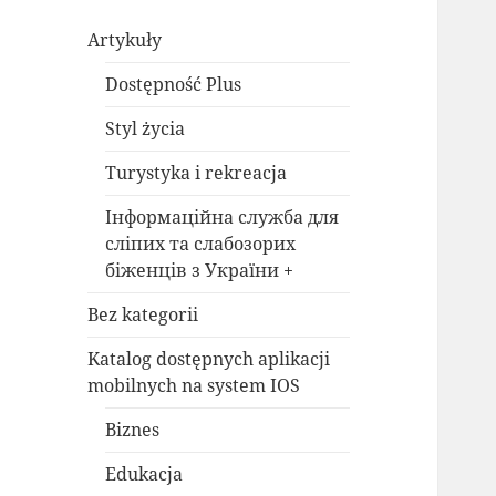
Artykuły
Dostępność Plus
Styl życia
Turystyka i rekreacja
Інформаційна служба для
сліпих та слабозорих
біженців з України +
Bez kategorii
Katalog dostępnych aplikacji
mobilnych na system IOS
Biznes
Edukacja