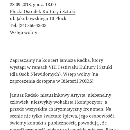
23.09.2018, godz. 18:00
Płocki Ośrodek Kultury i Sztuki
ul. Jakubowskiego 10 Płock
Tel. (24) 366-43-33
Wstęp wolny
Zapraszamy na koncert Janusza Radka, który
wystąpi w ramach VIII Festiwalu Kultury i Sztuki
(dla Osób Niewidomych). Wstęp wolny (na
zaproszenia dostępne w Bileterii POKiS).
Janusz Radek- nietuzinkowy Artysta, niebanalny
człowiek, niezwykły wokalista i kompozytor, a
przede wszystkim charyzmatyczny frontman. Na
scenie nie tylko świetnie śpiewa, jego osobowość i
świetny kontakt z publicznością powodują , że
potrafi przenieść widza w niezwykłe miejsca. Raz są