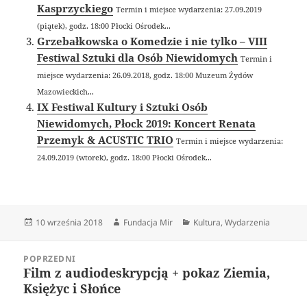
Kasprzyckiego
Termin i miejsce wydarzenia: 27.09.2019
(piątek), godz. 18:00 Płocki Ośrodek...
Grzebałkowska o Komedzie i nie tylko – VIII
Festiwal Sztuki dla Osób Niewidomych
Termin i
miejsce wydarzenia: 26.09.2018, godz. 18:00 Muzeum Żydów
Mazowieckich...
IX Festiwal Kultury i Sztuki Osób
Niewidomych, Płock 2019: Koncert Renata
Przemyk & ACUSTIC TRIO
Termin i miejsce wydarzenia:
24.09.2019 (wtorek), godz. 18:00 Płocki Ośrodek...
Data
Autor
Kategorie
10 września 2018
Fundacja Mir
Kultura
,
Wydarzenia
publikacji
Nawigacja
POPRZEDNI
wpisu
Film z audiodeskrypcją + pokaz Ziemia,
Poprzedni
Księżyc i Słońce
wpis: