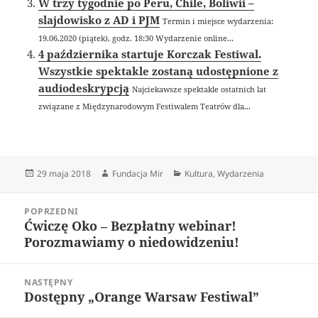
W trzy tygodnie po Peru, Chile, Boliwii –
slajdowisko z AD i PJM
Termin i miejsce wydarzenia:
19.06.2020 (piątek), godz. 18:30 Wydarzenie online...
4 października startuje Korczak Festiwal.
Wszystkie spektakle zostaną udostępnione z
audiodeskrypcją
Najciekawsze spektakle ostatnich lat
związane z Międzynarodowym Festiwalem Teatrów dla...
Data
Autor
Kategorie
29 maja 2018
Fundacja Mir
Kultura
,
Wydarzenia
publikacji
Nawigacja
POPRZEDNI
wpisu
Ćwiczę Oko – Bezpłatny webinar!
Poprzedni
Porozmawiamy o niedowidzeniu!
wpis:
NASTĘPNY
Dostępny „Orange Warsaw Festiwal”
Następny
wpis: