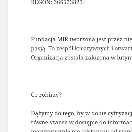
REGON: 366523823.
Fundacja MIR tworzona jest przez n
pasją. To zespół kreatywnych i otwar
Organizacja została założona w luty
Co robimy?
Dążymy do tego, by w dobie cyfryzac
równe szanse w dostępie do informacji
merytorycznie nie odstawały od sta