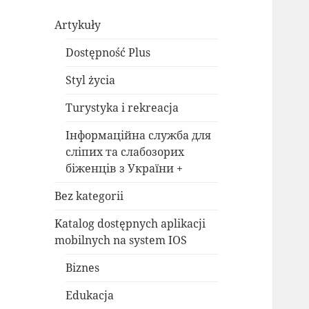
Artykuły
Dostępność Plus
Styl życia
Turystyka i rekreacja
Інформаційна служба для
сліпих та слабозорих
біженців з України +
Bez kategorii
Katalog dostępnych aplikacji
mobilnych na system IOS
Biznes
Edukacja