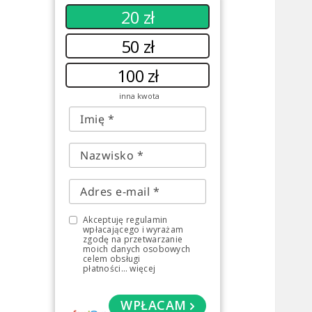
20 zł
50 zł
100 zł
inna kwota
Akceptuję regulamin
wpłacającego i wyrażam
zgodę na przetwarzanie
moich danych osobowych
celem obsługi
płatności
...
więcej
WPŁACAM