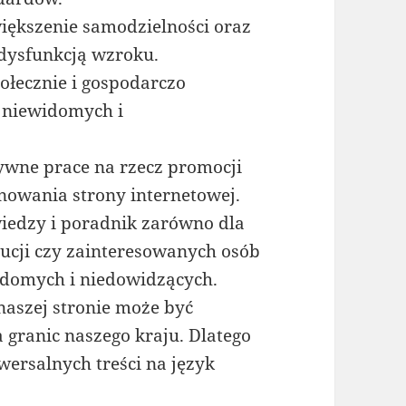
większenie samodzielności oraz
 dysfunkcją wzroku.
ołecznie i gospodarczo
b niewidomych i
ywne prace na rzecz promocji
onowania strony internetowej.
edzy i poradnik zarówno dla
ytucji czy zainteresowanych osób
idomych i niedowidzących.
naszej stronie może być
granic naszego kraju. Dlatego
ersalnych treści na język