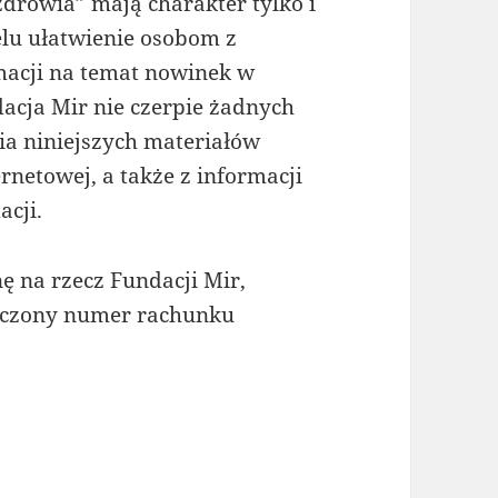
zdrowia” mają charakter tylko i
elu ułatwienie osobom z
macji na temat nowinek w
dacja Mir nie czerpie żadnych
ia niniejszych materiałów
rnetowej, a także z informacji
cji.
 na rzecz Fundacji Mir,
zczony numer rachunku