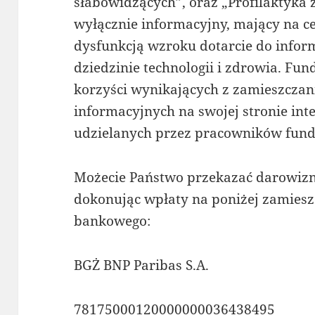
słabowidzących”, oraz „Profilaktyka 
wyłącznie informacyjny, mający na c
dysfunkcją wzroku dotarcie do infor
dziedzinie technologii i zdrowia. Fun
korzyści wynikających z zamieszczan
informacyjnych na swojej stronie inte
udzielanych przez pracowników funda
Możecie Państwo przekazać darowiznę
dokonując wpłaty na poniżej zamies
bankowego:
BGŻ BNP Paribas S.A.
78175000120000000036438495