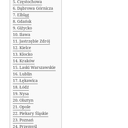
Częstochowa
Dąbrowa Górnicza
Elbląg
Gdańsk
Giżycko
Iława
Jastrzębie Zdrój
Kielce
Kłocko
Kraków
Laski Warszawskie
Lublin
Łękawica
Łódź
Nysa
Olsztyn
Opole
Piekary Śląskie
Poznań
Przemyśl