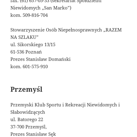
fax. (61) 657-05-33 (sekretariat Spółdzielni
Niewidomych „San Marko”)
kom. 509-816-704
Stowarzyszenie Osób Niepełnosprawnych „RAZEM
NA SZLAKU”
ul. Sikorskiego 13/15
61-536 Poznań
Prezes Stanisław Domański
kom. 601-575-910
Przemyśl
Przemyski Klub Sportu i Rekreacji Niewidomych i
Słabowidzących
ul. Batorego 22
37-700 Przemyśl,
Prezes Stanisław Sęk